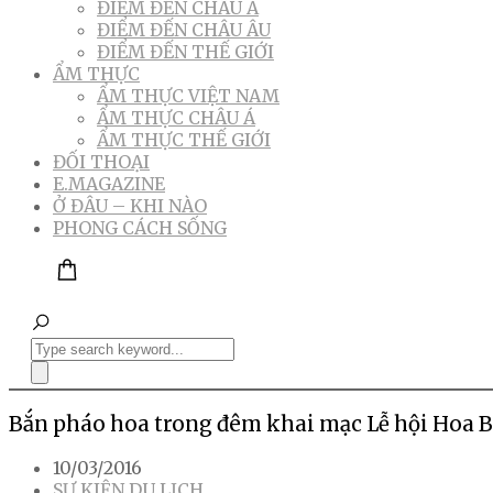
ĐIỂM ĐẾN CHÂU Á
ĐIỂM ĐẾN CHÂU ÂU
ĐIỂM ĐẾN THẾ GIỚI
ẨM THỰC
ẨM THỰC VIỆT NAM
ẨM THỰC CHÂU Á
ẨM THỰC THẾ GIỚI
ĐỐI THOẠI
E.MAGAZINE
Ở ĐÂU – KHI NÀO
PHONG CÁCH SỐNG
Bắn pháo hoa trong đêm khai mạc Lễ hội Hoa B
10/03/2016
SỰ KIỆN DU LỊCH