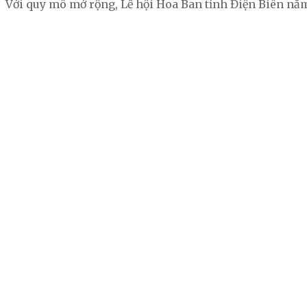
Với quy mô mở rộng, Lễ hội Hoa Ban tỉnh Điện Biên nă