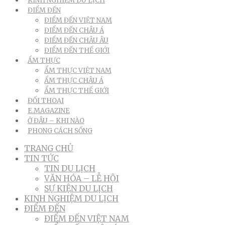
KINH NGHIỆM DU LỊCH
ĐIỂM ĐẾN
ĐIỂM ĐẾN VIỆT NAM
ĐIỂM ĐẾN CHÂU Á
ĐIỂM ĐẾN CHÂU ÂU
ĐIỂM ĐẾN THẾ GIỚI
ẨM THỰC
ẨM THỰC VIỆT NAM
ẨM THỰC CHÂU Á
ẨM THỰC THẾ GIỚI
ĐỐI THOẠI
E.MAGAZINE
Ở ĐÂU – KHI NÀO
PHONG CÁCH SỐNG
TRANG CHỦ
TIN TỨC
TIN DU LỊCH
VĂN HÓA – LỄ HỘI
SỰ KIỆN DU LỊCH
KINH NGHIỆM DU LỊCH
ĐIỂM ĐẾN
ĐIỂM ĐẾN VIỆT NAM