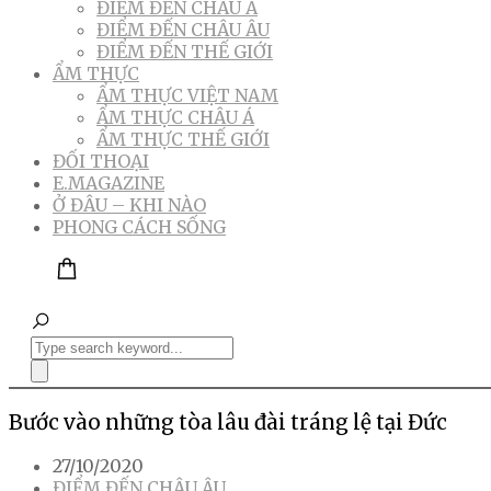
ĐIỂM ĐẾN CHÂU Á
ĐIỂM ĐẾN CHÂU ÂU
ĐIỂM ĐẾN THẾ GIỚI
ẨM THỰC
ẨM THỰC VIỆT NAM
ẨM THỰC CHÂU Á
ẨM THỰC THẾ GIỚI
ĐỐI THOẠI
E.MAGAZINE
Ở ĐÂU – KHI NÀO
PHONG CÁCH SỐNG
Bước vào những tòa lâu đài tráng lệ tại Đức
27/10/2020
ĐIỂM ĐẾN CHÂU ÂU