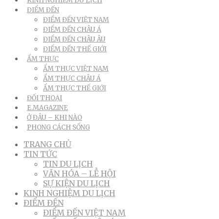
KINH NGHIỆM DU LỊCH
ĐIỂM ĐẾN
ĐIỂM ĐẾN VIỆT NAM
ĐIỂM ĐẾN CHÂU Á
ĐIỂM ĐẾN CHÂU ÂU
ĐIỂM ĐẾN THẾ GIỚI
ẨM THỰC
ẨM THỰC VIỆT NAM
ẨM THỰC CHÂU Á
ẨM THỰC THẾ GIỚI
ĐỐI THOẠI
E.MAGAZINE
Ở ĐÂU – KHI NÀO
PHONG CÁCH SỐNG
TRANG CHỦ
TIN TỨC
TIN DU LỊCH
VĂN HÓA – LỄ HỘI
SỰ KIỆN DU LỊCH
KINH NGHIỆM DU LỊCH
ĐIỂM ĐẾN
ĐIỂM ĐẾN VIỆT NAM