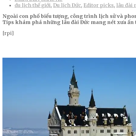
du lịch thế giới
,
Du lịch Đức
,
Editor picks
,
lâu đài
Ngoài con phố biểu tượng, công trình lịch sử và phon
Tips khám phá những lâu đài Đức mang nét xưa ấn
[rpi]