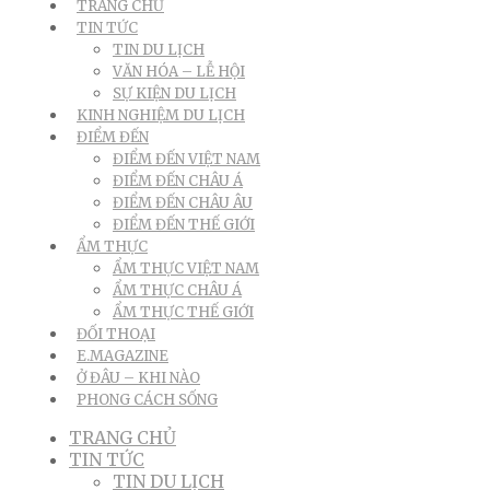
TRANG CHỦ
TIN TỨC
TIN DU LỊCH
VĂN HÓA – LỄ HỘI
SỰ KIỆN DU LỊCH
KINH NGHIỆM DU LỊCH
ĐIỂM ĐẾN
ĐIỂM ĐẾN VIỆT NAM
ĐIỂM ĐẾN CHÂU Á
ĐIỂM ĐẾN CHÂU ÂU
ĐIỂM ĐẾN THẾ GIỚI
ẨM THỰC
ẨM THỰC VIỆT NAM
ẨM THỰC CHÂU Á
ẨM THỰC THẾ GIỚI
ĐỐI THOẠI
E.MAGAZINE
Ở ĐÂU – KHI NÀO
PHONG CÁCH SỐNG
TRANG CHỦ
TIN TỨC
TIN DU LỊCH