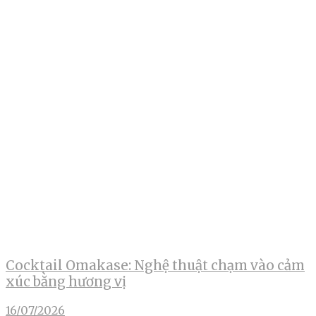
Cocktail Omakase: Nghệ thuật chạm vào cảm
xúc bằng hương vị
16/07/2026