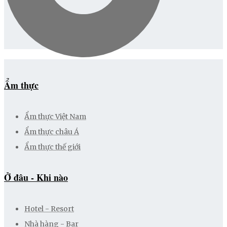
Ẩm thực
Ẩm thực Việt Nam
Ẩm thực châu Á
Ẩm thực thế giới
Ở đâu - Khi nào
Hotel - Resort
Nhà hàng - Bar