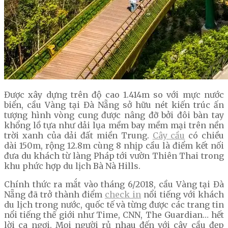
Được xây dựng trên độ cao 1.414m so với mực nước
biển, cầu Vàng tại Đà Nẵng sở hữu nét kiến trúc ấn
tượng hình vòng cung được nâng đỡ bởi đôi bàn tay
khổng lồ tựa như dải lụa mềm bay mềm mại trên nền
trời xanh của dải đất miền Trung.
Cây cầu
có chiều
dài 150m, rộng 12.8m cùng 8 nhịp cầu là điểm kết nối
đưa du khách từ làng Pháp tới vườn Thiên Thai trong
khu phức hợp du lịch Bà Nà Hills.
Chính thức ra mắt vào tháng 6/2018, cầu Vàng tại Đà
Nẵng đã trở thành điểm
check in
nổi tiếng với khách
du lịch trong nước, quốc tế và từng được các trang tin
nổi tiếng thế giới như Time, CNN, The Guardian… hết
lời ca ngợi. Mọi người rủ nhau đến với cây cầu đẹp