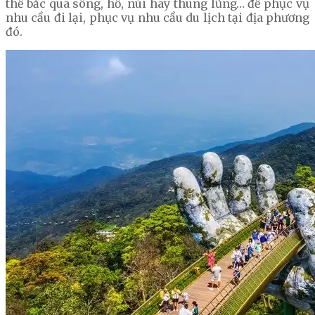
thể bắc qua sông, hồ, núi hay thung lũng… để phục vụ
nhu cầu đi lại, phục vụ nhu cầu du lịch tại địa phương
đó.