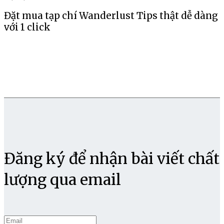
Đặt mua tạp chí Wanderlust Tips thật dễ dàng
với 1 click
Đăng ký để nhận bài viết chất
lượng qua email