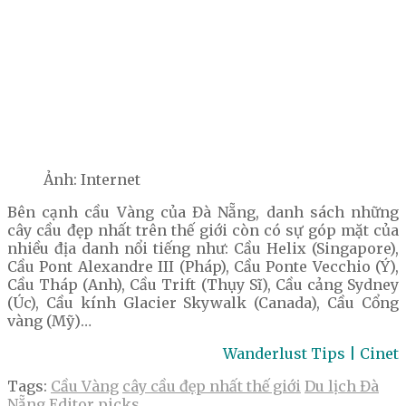
Ảnh: Internet
Bên cạnh cầu Vàng của Đà Nẵng, danh sách những
cây cầu đẹp nhất trên thế giới còn có sự góp mặt của
nhiều địa danh nổi tiếng như: Cầu Helix (Singapore),
Cầu Pont Alexandre III (Pháp), Cầu Ponte Vecchio (Ý),
Cầu Tháp (Anh), Cầu Trift (Thụy Sĩ), Cầu cảng Sydney
(Úc), Cầu kính Glacier Skywalk (Canada), Cầu Cổng
vàng (Mỹ)…
Wanderlust Tips | Cinet
Tags:
Cầu Vàng
cây cầu đẹp nhất thế giới
Du lịch Đà
Nẵng
Editor picks