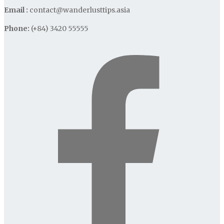
Email :
contact@wanderlusttips.asia
Phone:
(+84) 3420 55555