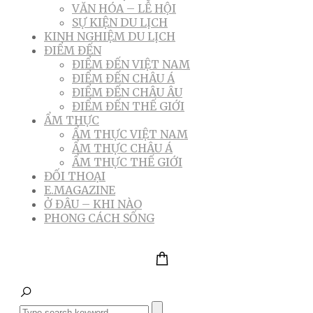
VĂN HÓA – LỄ HỘI
SỰ KIỆN DU LỊCH
KINH NGHIỆM DU LỊCH
ĐIỂM ĐẾN
ĐIỂM ĐẾN VIỆT NAM
ĐIỂM ĐẾN CHÂU Á
ĐIỂM ĐẾN CHÂU ÂU
ĐIỂM ĐẾN THẾ GIỚI
ẨM THỰC
ẨM THỰC VIỆT NAM
ẨM THỰC CHÂU Á
ẨM THỰC THẾ GIỚI
ĐỐI THOẠI
E.MAGAZINE
Ở ĐÂU – KHI NÀO
PHONG CÁCH SỐNG