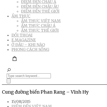
ĐIỂM ĐẾN CHÂU Á
ĐIỂM ĐẾN CHÂU ÂU
ĐIỂM ĐẾN THẾ GIỚI
ẨM THỰC
ẨM THỰC VIỆT NAM
ẨM THỰC CHÂU Á
ẨM THỰC THẾ GIỚI
ĐỐI THOẠI
E.MAGAZINE
Ở ĐÂU – KHI NÀO
PHONG CÁCH SỐNG
Cung đường biển Phan Rang – Vĩnh Hy
15/08/2015
ĐIỂM ĐẾN VIỆT NAM