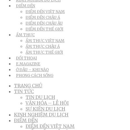
KINH NGHIỆM DU LỊCH
ĐIỂM ĐẾN
ĐIỂM ĐẾN VIỆT NAM
ĐIỂM ĐẾN CHÂU Á
ĐIỂM ĐẾN CHÂU ÂU
ĐIỂM ĐẾN THẾ GIỚI
ẨM THỰC
ẨM THỰC VIỆT NAM
ẨM THỰC CHÂU Á
ẨM THỰC THẾ GIỚI
ĐỐI THOẠI
E.MAGAZINE
Ở ĐÂU – KHI NÀO
PHONG CÁCH SỐNG
TRANG CHỦ
TIN TỨC
TIN DU LỊCH
VĂN HÓA – LỄ HỘI
SỰ KIỆN DU LỊCH
KINH NGHIỆM DU LỊCH
ĐIỂM ĐẾN
ĐIỂM ĐẾN VIỆT NAM