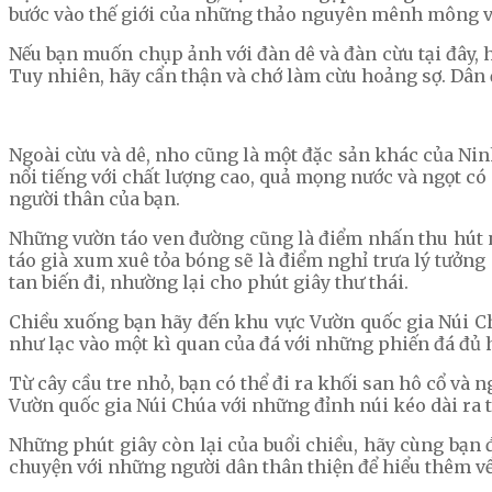
bước vào thế giới của những thảo nguyên mênh mông vớ
Nếu bạn muốn chụp ảnh với đàn dê và đàn cừu tại đây, h
Tuy nhiên, hãy cẩn thận và chớ làm cừu hoảng sợ. Dân 
Ngoài cừu và dê, nho cũng là một đặc sản khác của Ni
nổi tiếng với chất lượng cao, quả mọng nước và ngọt c
người thân của bạn.
Những vườn táo ven đường cũng là điểm nhấn thu hút n
táo già xum xuê tỏa bóng sẽ là điểm nghỉ trưa lý tưởn
tan biến đi, nhường lại cho phút giây thư thái.
Chiều xuống bạn hãy đến khu vực Vườn quốc gia Núi C
như lạc vào một kì quan của đá với những phiến đá đủ 
Từ cây cầu tre nhỏ, bạn có thể đi ra khối san hô cổ và
Vườn quốc gia Núi Chúa với những đỉnh núi kéo dài ra t
Những phút giây còn lại của buổi chiều, hãy cùng bạn
chuyện với những người dân thân thiện để hiểu thêm về