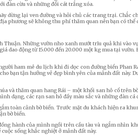
i đàn cừu và những đồi cát trắng xóa.
ãy dừng lại ven đường và hỏi chủ các trang trại. Chắc 
địa phương sẽ không thu phí thăm quan nên bạn có thể ch
nh Thuận. Những vườn nho xanh mướt trĩu quả khi vào v
ó giá dao động từ 15.000 đến 20.000 một kg mua tại vườn
gười ham mê du lịch khi đi dọc con đường biển Phan Ra
g cho bạn tận hưởng vẻ đẹp bình yên của mảnh đất này. 
húa và thăm quan hang Rái – một khối san hô cổ trên b
hình dạng, các rạn san hô đầy màu sắc và những đàn cá đ
 ngắm toàn cảnh bờ biển. Trước mặt du khách hiện ra kh
ận bờ biển.
 đồng hành của mình ngồi trên cầu tàu và ngắm nhìn khu
 cuộc sống khắc nghiệt ở mảnh đất này.