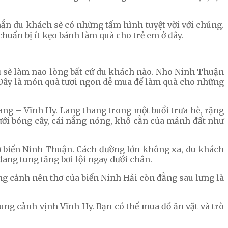
chắn du khách sẽ có những tấm hình tuyệt vời với chúng.
uẩn bị ít kẹo bánh làm quà cho trẻ em ở đây.
ụ sẽ làm nao lòng bất cứ du khách nào. Nho Ninh Thuận
. Đây là món quà tươi ngon dễ mua để làm quà cho những
ng – Vĩnh Hy. Lang thang trong một buổi trưa hè, rặng
Dưới bóng cây, cái nắng nóng, khô cằn của mảnh đất như
ờ biển Ninh Thuận. Cách đường lớn không xa, du khách
ang tung tăng bơi lội ngay dưới chân.
ung cảnh nên thơ của biển Ninh Hải còn đằng sau lưng là
ng cảnh vịnh Vĩnh Hy. Bạn có thể mua đồ ăn vặt và trò