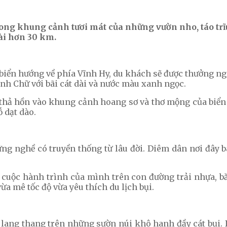
ong khung cảnh tươi mát của những vườn nho, táo trĩ
ài hơn 30 km.
iển hướng về phía Vĩnh Hy, du khách sẽ được thưởng n
nh Chữ với bãi cát dài và nước màu xanh ngọc.
thả hồn vào khung cảnh hoang sơ và thơ mộng của biển 
ỗ dạt dào.
g nghề có truyền thống từ lâu đời. Diêm dân nơi đây b
 cuộc hành trình của mình trên con đường trải nhựa, 
ừa mê tốc độ vừa yêu thích du lịch bụi.
 lang thang trên những sườn núi khô hanh đầy cát bụi.