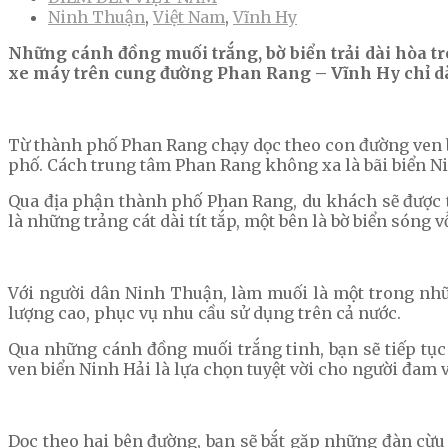
Ninh Thuận
,
Việt Nam
,
Vĩnh Hy
Những cánh đồng muối trắng, bờ biển trải dài hòa tr
xe máy trên cung đường Phan Rang – Vĩnh Hy chỉ d
Từ thành phố Phan Rang chạy dọc theo con đường ven b
phố. Cách trung tâm Phan Rang không xa là bãi biển Ni
Qua địa phận thành phố Phan Rang, du khách sẽ được 
là những trảng cát dài tít tắp, một bên là bờ biển sóng v
Với người dân Ninh Thuận, làm muối là một trong nhữn
lượng cao, phục vụ nhu cầu sử dụng trên cả nước.
Qua những cánh đồng muối trắng tinh, bạn sẽ tiếp tục
ven biển Ninh Hải là lựa chọn tuyệt vời cho người đam v
Dọc theo hai bên đường, bạn sẽ bắt gặp những đàn cừu