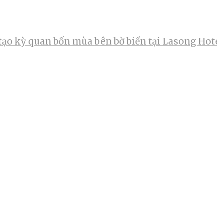
tạo kỳ quan bốn mùa bên bờ biển tại Lasong Hot