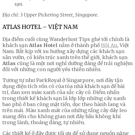
sạn.
Địa chỉ: 3 Upper Pickering Street, Singapore
.
ATLAS HOTEL – VIỆT NAM
Địa điểm cuối cùng Wanderlust Tips ghé tới chính là
khách sạn
Atlas Hotel
nằm ở thành phố
Hội An
, Việt
Nam. Bắt kịp với xu hướng xây dựng các khách sạn
sân vườn, có kiến trúc xanh trên thế giới, khách sạn
Atlas
cũng là một nơi nghỉ dưỡng đáng để trải nghiệm
đối với những con người yêu thiên nhiên.
Tương tự như ParkRoyal ở Singarpore, nơi đây tận
dụng diện tích vốn có của tòa nhà khách sạn để bài
trí, đan xen màu xanh của sắc cây cỏ. Điểm nhấn
trong thiết kế khách sạn là lớp lớp những cây xanh
bao phủ ở ban công mặt tiền, dọc theo hành lang và
trên mái. Màu xanh mát của những tầng cây dây leo
mang đến cho không gian nơi đây bầu không khí
trong lành, thoáng đãng, tự nhiên.
Các thiết kế ở đây được tối ưu để sử dụng nguồn năng