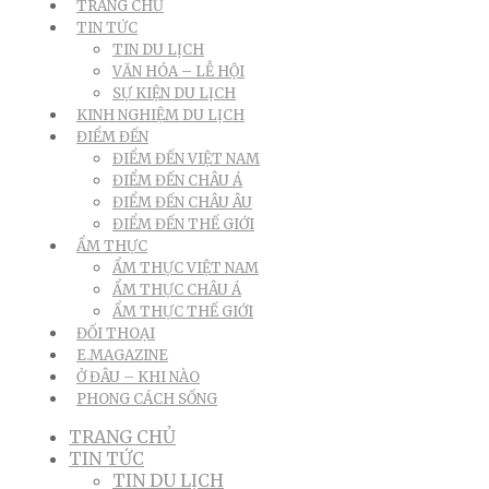
TRANG CHỦ
TIN TỨC
TIN DU LỊCH
VĂN HÓA – LỄ HỘI
SỰ KIỆN DU LỊCH
KINH NGHIỆM DU LỊCH
ĐIỂM ĐẾN
ĐIỂM ĐẾN VIỆT NAM
ĐIỂM ĐẾN CHÂU Á
ĐIỂM ĐẾN CHÂU ÂU
ĐIỂM ĐẾN THẾ GIỚI
ẨM THỰC
ẨM THỰC VIỆT NAM
ẨM THỰC CHÂU Á
ẨM THỰC THẾ GIỚI
ĐỐI THOẠI
E.MAGAZINE
Ở ĐÂU – KHI NÀO
PHONG CÁCH SỐNG
TRANG CHỦ
TIN TỨC
TIN DU LỊCH