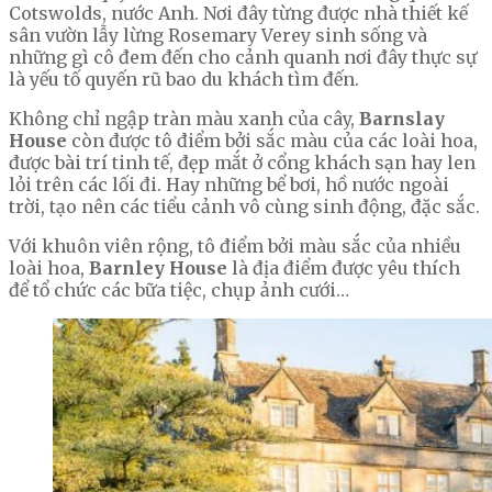
Cotswolds, nước Anh. Nơi đây từng được nhà thiết kế
sân vườn lẫy lừng Rosemary Verey sinh sống và
những gì cô đem đến cho cảnh quanh nơi đây thực sự
là yếu tố quyến rũ bao du khách tìm đến.
Không chỉ ngập tràn màu xanh của cây,
Barnslay
House
còn được tô điểm bởi sắc màu của các loài hoa,
được bài trí tinh tế, đẹp mắt ở cổng khách sạn hay len
lỏi trên các lối đi. Hay những bể bơi, hồ nước ngoài
trời, tạo nên các tiểu cảnh vô cùng sinh động, đặc sắc.
Với khuôn viên rộng, tô điểm bởi màu sắc của nhiều
loài hoa,
Barnley House
là địa điểm được yêu thích
để tổ chức các bữa tiệc, chụp ảnh cưới…