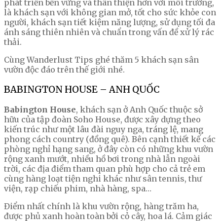
phát triển bền vững và thân thiện hơn với môi trường,
là khách sạn với không gian mở, tốt cho sức khỏe con
người, khách sạn tiết kiệm năng lượng, sử dụng tối đa
ánh sáng thiên nhiên và chuẩn trong vấn đề xử lý rác
thải.
Cùng Wanderlust Tips ghé thăm 5 khách sạn sân
vườn độc đáo trên thế giới nhé.
BABINGTON HOUSE – ANH QUỐC
Babington House
, khách sạn ở Anh Quốc thuộc sở
hữu của tập đoàn Soho House, được xây dựng theo
kiến trúc như một lâu đài nguy nga, tráng lệ, mang
phong cách country (đồng quê). Bên cạnh thiết kế các
phòng nghỉ hạng sang, ở đây còn có những khu vườn
rộng xanh mướt, nhiều hồ bơi trong nhà lẫn ngoài
trời, các địa điểm tham quan phù hợp cho cả trẻ em
cùng hàng loạt tiện nghi khác như sân tennis, thư
viện, rạp chiếu phim, nhà hàng, spa…
Điểm nhất chính là khu vườn rộng, hàng trăm ha,
được phủ xanh hoàn toàn bởi cỏ cây, hoa lá. Cảm giác