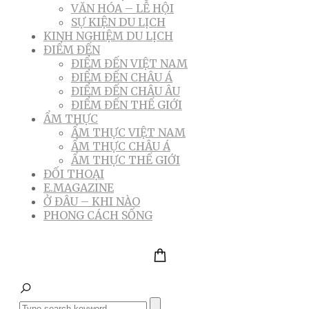
VĂN HÓA – LỄ HỘI
SỰ KIỆN DU LỊCH
KINH NGHIỆM DU LỊCH
ĐIỂM ĐẾN
ĐIỂM ĐẾN VIỆT NAM
ĐIỂM ĐẾN CHÂU Á
ĐIỂM ĐẾN CHÂU ÂU
ĐIỂM ĐẾN THẾ GIỚI
ẨM THỰC
ẨM THỰC VIỆT NAM
ẨM THỰC CHÂU Á
ẨM THỰC THẾ GIỚI
ĐỐI THOẠI
E.MAGAZINE
Ở ĐÂU – KHI NÀO
PHONG CÁCH SỐNG