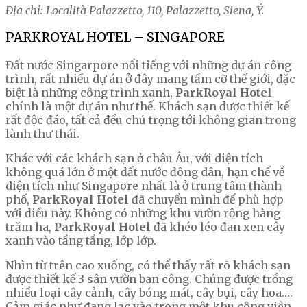
Địa chỉ: Località Palazzetto, 110, Palazzetto, Siena, Ý.
PARKROYAL HOTEL – SINGAPORE
Đất nước Singarpore nổi tiếng với những dự án công
trình, rất nhiều dự án ở đây mang tầm cỡ thế giới, đặc
biệt là những công trình xanh,
ParkRoyal Hotel
chính là một dự án như thế. Khách sạn được thiết kế
rất độc đáo, tất cả đều chú trọng tới không gian trong
lành thư thái.
Khác với các khách sạn ở châu Âu, với diện tích
không quá lớn ở một đất nước đông dân, hạn chế về
diện tích như Singapore nhất là ở trung tâm thành
phố,
ParkRoyal Hotel
đã chuyển mình để phù hợp
với điều này. Không có những khu vườn rộng hàng
trăm ha,
ParkRoyal Hotel
đã khéo léo đan xen cây
xanh vào tầng tầng, lớp lớp.
Nhìn từ trên cao xuống, có thể thấy rất rõ khách sạn
được thiết kế 3 sân vườn ban công. Chúng được trồng
nhiều loại cây cảnh, cây bóng mát, cây bụi, cây hoa….
Cảm giác như đang lạc vào trong một khu công viên