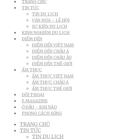
TRANG CHỦ
TIN TỨC
TIN DU LỊCH
VĂN HÓA – LỄ HỘI
SỰ KIỆN DU LỊCH
KINH NGHIỆM DU LỊCH
ĐIỂM ĐẾN
ĐIỂM ĐẾN VIỆT NAM
ĐIỂM ĐẾN CHÂU Á
ĐIỂM ĐẾN CHÂU ÂU
ĐIỂM ĐẾN THẾ GIỚI
ẨM THỰC
ẨM THỰC VIỆT NAM
ẨM THỰC CHÂU Á
ẨM THỰC THẾ GIỚI
ĐỐI THOẠI
E.MAGAZINE
Ở ĐÂU – KHI NÀO
PHONG CÁCH SỐNG
TRANG CHỦ
TIN TỨC
TIN DU LỊCH