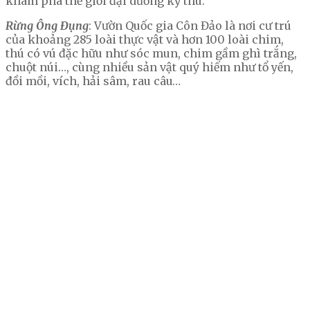
khám phá thế giới đại dương kỳ thú.
Rừng Ông Đụng
: Vườn Quốc gia Côn Đảo là nơi cư trú
của khoảng 285 loài thực vật và hơn 100 loài chim,
thú có vú đặc hữu như sóc mun, chim gầm ghì trắng,
chuột núi…, cùng nhiều sản vật quý hiếm như tổ yến,
đồi mồi, vích, hải sâm, rau câu…