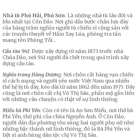
Nhà tù Phú Hải, Phú Sơn
: Là những nhà tù lâu đời và
lớn nhất tại Côn Đảo. Nơi ghi dấu bước chân lưu đày
của hàng trăm nghìn người tù chiến sĩ cộng sản với
các truyền thuyết về Hầm Xay Lúa, phòng tra tấn
mang tên Phòng Tối…
Cầu tàu 941
: Được xây dựng từ năm 1873 trước nhà
Chúa Đảo, nơi 941 người đã chết trong quá trình xây
dựng cầu tàu.
Nghĩa trang Hàng Dươn
g: Nơi chôn cất hàng vạn chiến
sĩ cách mạng và người yêu nước Việt Nam qua nhiều
thế hệ bị tù đày, kéo dài từ năm 1862 đến năm 1975. Đây
cũng là nơi chôn cất chị Võ Thị Sáu, phần mộ gắn liền
với những câu chuyện có thật về sự linh thiêng.
Miếu bà Phi Yến
: Còn có tên là An Sơn Miếu, nơi thờ bà
Phi Yến, thứ phi của chúa Nguyễn Ánh. Ở Côn Đảo,
người dân địa phương tôn sùng hai người phụ nữ như
những bậc thánh nữ linh thiêng, đó là Bà Phi Yến và
liệt sĩ anh hùng dân tộc chị Võ Thị Sáu.