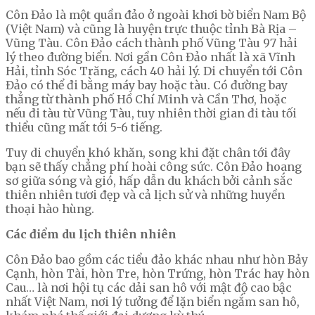
Côn Đảo là một quần đảo ở ngoài khơi bờ biển Nam Bộ
(Việt Nam) và cũng là huyện trực thuộc tỉnh Bà Rịa –
Vũng Tàu. Côn Đảo cách thành phố Vũng Tàu 97 hải
lý theo đường biển. Nơi gần Côn Đảo nhất là xã Vĩnh
Hải, tỉnh Sóc Trăng, cách 40 hải lý. Di chuyển tới Côn
Đảo có thể đi bằng máy bay hoặc tàu. Có đường bay
thẳng từ thành phố Hồ Chí Minh và Cần Thơ, hoặc
nếu đi tàu từ Vũng Tàu, tuy nhiên thời gian đi tàu tối
thiểu cũng mất tới 5-6 tiếng.
Tuy di chuyển khó khăn, song khi đặt chân tới đây
bạn sẽ thấy chẳng phí hoài công sức. Côn Đảo hoang
sơ giữa sóng và gió, hấp dẫn du khách bởi cảnh sắc
thiên nhiên tươi đẹp và cả lịch sử và những huyền
thoại hào hùng.
Các điểm du lịch thiên nhiên
Côn Đảo bao gồm các tiểu đảo khác nhau như hòn Bảy
Cạnh, hòn Tài, hòn Tre, hòn Trứng, hòn Trác hay hòn
Cau… là nơi hội tụ các dải san hô với mật độ cao bậc
nhất Việt Nam, nơi lý tưởng để lặn biển ngắm san hô,