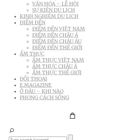
VĂN HÓA – LỄ HỘI
SỰ KIỆN DU LỊCH
KINH NGHIỆM DU LỊCH
ĐIỂM ĐẾN
ĐIỂM ĐẾN VIỆT NAM
ĐIỂM ĐẾN CHÂU Á
ĐIỂM ĐẾN CHÂU ÂU
ĐIỂM ĐẾN THẾ GIỚI
ẨM THỰC
ẨM THỰC VIỆT NAM
ẨM THỰC CHÂU Á
ẨM THỰC THẾ GIỚI
ĐỐI THOẠI
E.MAGAZINE
Ở ĐÂU – KHI NÀO
PHONG CÁCH SỐNG