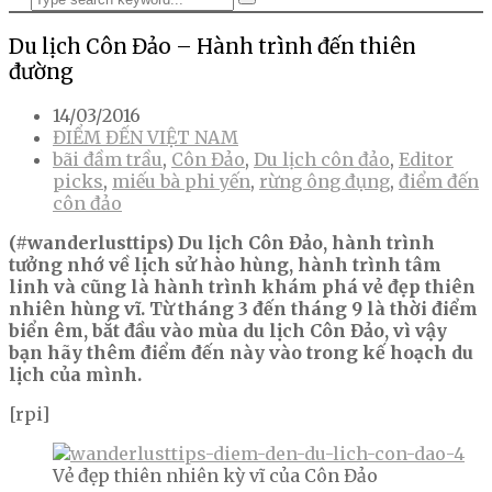
Du lịch Côn Đảo – Hành trình đến thiên
đường
14/03/2016
ĐIỂM ĐẾN VIỆT NAM
bãi đầm trầu
,
Côn Đảo
,
Du lịch côn đảo
,
Editor
picks
,
miếu bà phi yến
,
rừng ông đụng
,
điểm đến
côn đảo
(#wanderlusttips)
Du lịch Côn Đảo, hành trình
tưởng nhớ về lịch sử hào hùng, hành trình tâm
linh và cũng là hành trình khám phá vẻ đẹp thiên
nhiên hùng vĩ. Từ tháng 3 đến tháng 9 là thời điểm
biển êm, bắt đầu vào mùa du lịch Côn Đảo, vì vậy
bạn hãy thêm điểm đến này vào trong kế hoạch du
lịch của mình.
[rpi]
Vẻ đẹp thiên nhiên kỳ vĩ của Côn Đảo