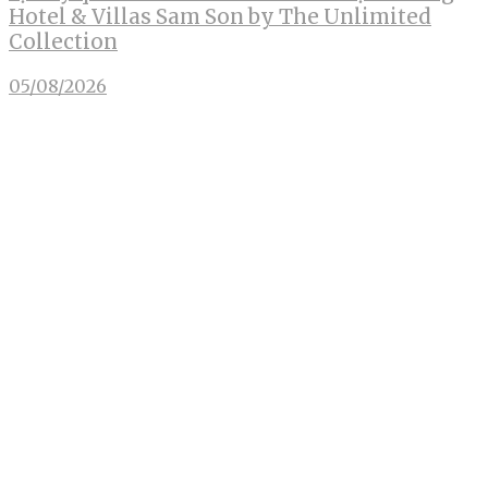
Hotel & Villas Sam Son by The Unlimited
Collection
05/08/2026