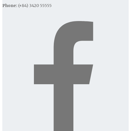
Phone:
(+84) 3420 55555