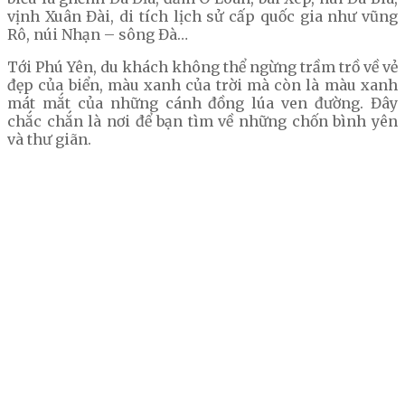
vịnh Xuân Đài, di tích lịch sử cấp quốc gia như vũng
Rô, núi Nhạn – sông Đà…
Tới Phú Yên, du khách không thể ngừng trầm trồ về vẻ
đẹp của biển, màu xanh của trời mà còn là màu xanh
mát mắt của những cánh đồng lúa ven đường. Đây
chắc chắn là nơi để bạn tìm về những chốn bình yên
và thư giãn.