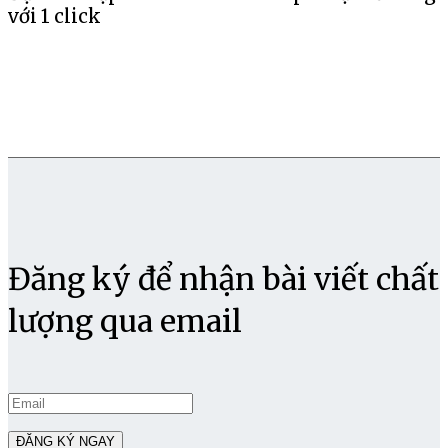
với 1 click
Đăng ký để nhận bài viết chất
lượng qua email