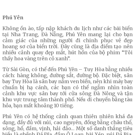
Phú Yên
Không ồn ào, tấp nập khách du lịch như các bãi biển
tại Nha Trang, Đà Nẵng, Phú Yên mang lại cho bạn
cảm giác của những người đi chinh phục vẻ đẹp
hoang sơ của biển trời. Đây cũng là địa điểm tạo nên
nhiều cảnh quay đẹp mắt, hút hồn của bộ phim “Tôi
thấy hoa vàng trên cỏ xanh”.
Từ Sài Gòn, có thể đến Phú Yên – Tuy Hòa bằng nhiều
cách: hàng không, đường sắt, đường bộ. Đặc biệt, sân
bay Tuy Hòa là sân bay nằm ven biển, nên khi máy bay
chuẩn bị hạ cánh, các bạn có thể ngắm nhìn toàn
cảnh khu vực sân bay tới cửa sông Đà Nông và tận
khu vực trung tâm thành phố. Nếu di chuyển bằng tàu
hỏa, bạn mất khoảng 10 tiếng.
Phú Yên có hệ thống cảnh quan thiên nhiên khá đa
dạng, đầy đủ với núi, cao nguyên, đồng bằng châu thổ,
sông, hồ, đầm, vịnh, hải đảo… Một số danh thắng tiêu
biểu là ghềnh Đá Đĩa, đầm Ô Loan, bãi Xép, núi Đá Bia,