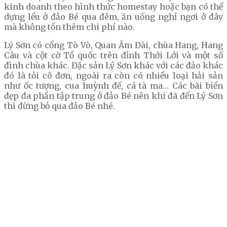
kinh doanh theo hình thức homestay hoặc bạn có thể
dựng lều ở đảo Bé qua đêm, ăn uống nghỉ ngơi ở đây
mà không tốn thêm chi phí nào.
Lý Sơn có cổng Tò Vò, Quan Âm Đài, chùa Hang, Hang
Câu và cột cờ Tổ quốc trên đỉnh Thới Lới và một số
đình chùa khác. Đặc sản Lý Sơn khác với các đảo khác
đó là tỏi cô đơn, ngoài ra còn có nhiều loại hải sản
như ốc tượng, cua huỳnh đế, cá tà ma… Các bãi biển
đẹp đa phần tập trung ở đảo Bé nên khi đã đến Lý Sơn
thì đừng bỏ qua đảo Bé nhé.