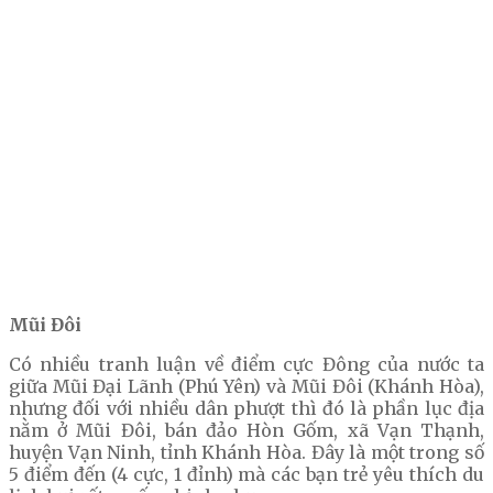
Mũi Đôi
Có nhiều tranh luận về điểm cực Đông của nước ta
giữa Mũi Đại Lãnh (Phú Yên) và Mũi Đôi (Khánh Hòa),
nhưng đối với nhiều dân phượt thì đó là phần lục địa
nằm ở Mũi Đôi, bán đảo Hòn Gốm, xã Vạn Thạnh,
huyện Vạn Ninh, tỉnh Khánh Hòa. Đây là một trong số
5 điểm đến (4 cực, 1 đỉnh) mà các bạn trẻ yêu thích du