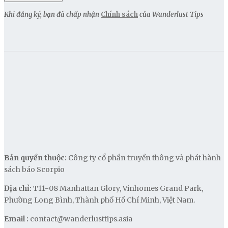
Khi đăng ký, bạn đã chấp nhận
Chính sách
của Wanderlust Tips
Bản quyền thuộc:
Công ty cổ phần truyền thông và phát hành
sách báo Scorpio
Địa chỉ:
T11-08 Manhattan Glory, Vinhomes Grand Park,
Phường Long Bình, Thành phố Hồ Chí Minh, Việt Nam.
Email :
contact@wanderlusttips.asia