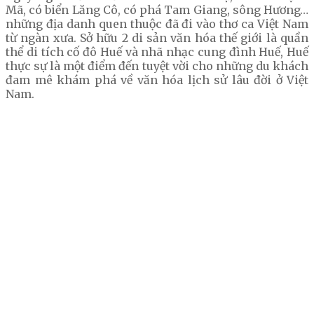
Mã, có biển Lăng Cô, có phá Tam Giang, sông Hương…
những địa danh quen thuộc đã đi vào thơ ca Việt Nam
từ ngàn xưa. Sở hữu 2 di sản văn hóa thế giới là quần
thể di tích cố đô Huế và nhã nhạc cung đình Huế, Huế
thực sự là một điểm đến tuyệt vời cho những du khách
đam mê khám phá về văn hóa lịch sử lâu đời ở Việt
Nam.