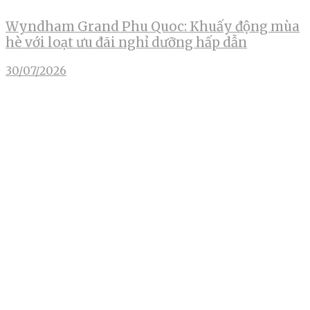
Wyndham Grand Phu Quoc: Khuấy động mùa
hè với loạt ưu đãi nghỉ dưỡng hấp dẫn
30/07/2026