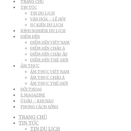
TRANG CHỦ
TIN TỨC
TIN DU LỊCH
VĂN HÓA – LỄ HỘI
SỰ KIỆN DU LỊCH
KINH NGHIỆM DU LỊCH
ĐIỂM ĐẾN
ĐIỂM ĐẾN VIỆT NAM
ĐIỂM ĐẾN CHÂU Á
ĐIỂM ĐẾN CHÂU ÂU
ĐIỂM ĐẾN THẾ GIỚI
ẨM THỰC
ẨM THỰC VIỆT NAM
ẨM THỰC CHÂU Á
ẨM THỰC THẾ GIỚI
ĐỐI THOẠI
E.MAGAZINE
Ở ĐÂU – KHI NÀO
PHONG CÁCH SỐNG
TRANG CHỦ
TIN TỨC
TIN DU LỊCH