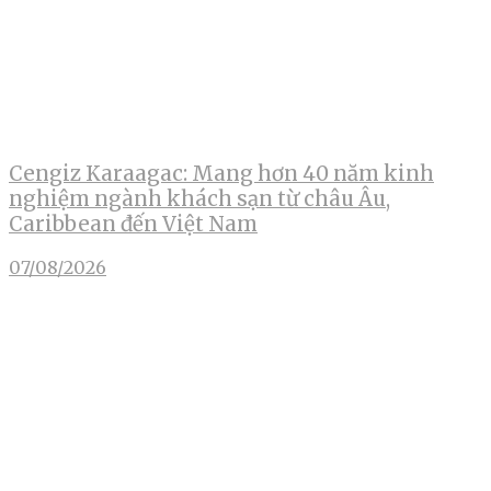
Cengiz Karaagac: Mang hơn 40 năm kinh
nghiệm ngành khách sạn từ châu Âu,
Caribbean đến Việt Nam
07/08/2026