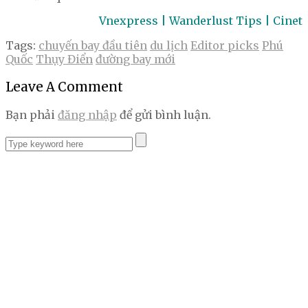
Vnexpress | Wanderlust Tips | Cinet
Tags:
chuyến bay đầu tiên
du lịch
Editor picks
Phú
Quốc
Thụy Điển
đường bay mới
Leave A Comment
Bạn phải
đăng nhập
để gửi bình luận.