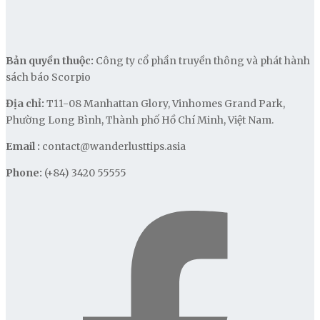
Bản quyền thuộc:
Công ty cổ phần truyền thông và phát hành
sách báo Scorpio
Địa chỉ:
T11-08 Manhattan Glory, Vinhomes Grand Park,
Phường Long Bình, Thành phố Hồ Chí Minh, Việt Nam.
Email :
contact@wanderlusttips.asia
Phone:
(+84) 3420 55555