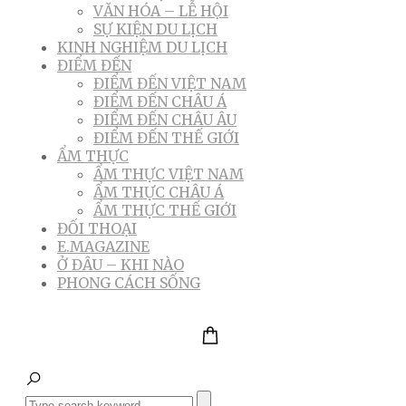
VĂN HÓA – LỄ HỘI
SỰ KIỆN DU LỊCH
KINH NGHIỆM DU LỊCH
ĐIỂM ĐẾN
ĐIỂM ĐẾN VIỆT NAM
ĐIỂM ĐẾN CHÂU Á
ĐIỂM ĐẾN CHÂU ÂU
ĐIỂM ĐẾN THẾ GIỚI
ẨM THỰC
ẨM THỰC VIỆT NAM
ẨM THỰC CHÂU Á
ẨM THỰC THẾ GIỚI
ĐỐI THOẠI
E.MAGAZINE
Ở ĐÂU – KHI NÀO
PHONG CÁCH SỐNG