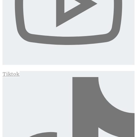
Tiktok