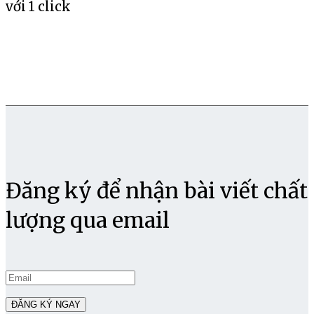
với 1 click
Đăng ký để nhận bài viết chất
lượng qua email