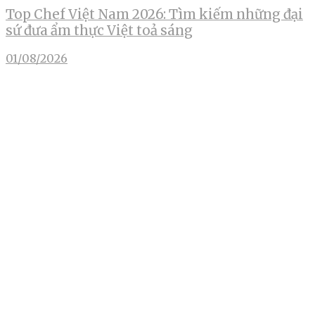
Top Chef Việt Nam 2026: Tìm kiếm những đại
sứ đưa ẩm thực Việt toả sáng
01/08/2026