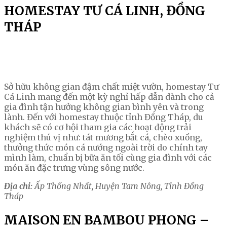
HOMESTAY TƯ CÁ LINH, ĐỒNG
THÁP
Sở hữu không gian đậm chất miệt vườn, homestay Tư
Cá Linh mang đến một kỳ nghỉ hấp dẫn dành cho cả
gia đình tận hưởng không gian bình yên và trong
lành. Đến với homestay thuộc tỉnh Đồng Tháp, du
khách sẽ có cơ hội tham gia các hoạt động trải
nghiệm thú vị như: tát mương bắt cá, chèo xuồng,
thưởng thức món cá nướng ngoài trời do chính tay
mình làm, chuẩn bị bữa ăn tối cùng gia đình với các
món ăn đặc trưng vùng sông nước.
Địa chỉ:
Ấp Thống Nhất, Huyện Tam Nông, Tỉnh Đồng
Tháp
MAISON EN BAMBOU PHONG –