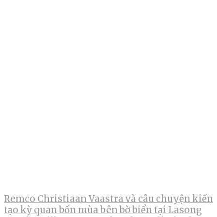
Remco Christiaan Vaastra và câu chuyện kiến
tạo kỳ quan bốn mùa bên bờ biển tại Lasong