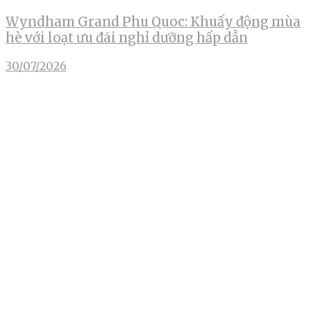
Wyndham Grand Phu Quoc: Khuấy động mùa
hè với loạt ưu đãi nghỉ dưỡng hấp dẫn
30/07/2026