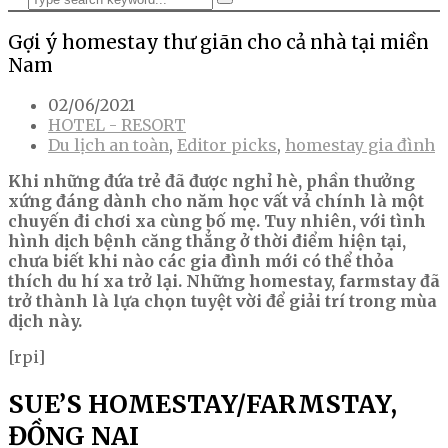
Gợi ý homestay thư giãn cho cả nhà tại miền
Nam
02/06/2021
HOTEL - RESORT
Du lịch an toàn
,
Editor picks
,
homestay gia đình
Khi những đứa trẻ đã được nghỉ hè, phần thưởng
xứng đáng dành cho năm học vất vả chính là một
chuyến đi chơi xa cùng bố mẹ. Tuy nhiên, với tình
hình dịch bệnh căng thẳng ở thời điểm hiện tại,
chưa biết khi nào các gia đình mới có thể thỏa
thích du hí xa trở lại. Những homestay, farmstay đã
trở thành là lựa chọn tuyệt vời để giải trí trong mùa
dịch này.
[rpi]
SUE’S HOMESTAY/FARMSTAY,
ĐỒNG NAI