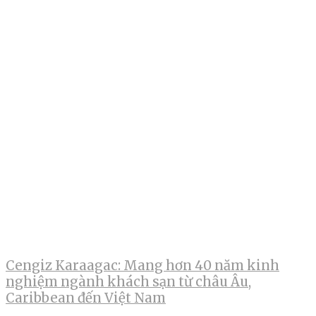
Cengiz Karaagac: Mang hơn 40 năm kinh
nghiệm ngành khách sạn từ châu Âu,
Caribbean đến Việt Nam