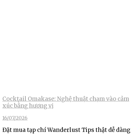
Cocktail Omakase: Nghệ thuật chạm vào cảm
xúc bằng hương vị
16/07/2026
Đặt mua tạp chí Wanderlust Tips thật dễ dàng