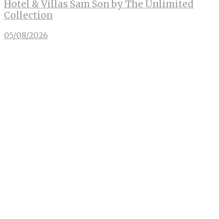
Hotel & Villas Sam Son by The Unlimited
Collection
05/08/2026