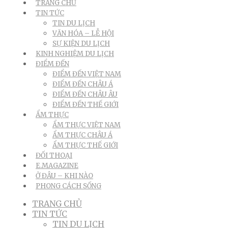
TRANG CHỦ
TIN TỨC
TIN DU LỊCH
VĂN HÓA – LỄ HỘI
SỰ KIỆN DU LỊCH
KINH NGHIỆM DU LỊCH
ĐIỂM ĐẾN
ĐIỂM ĐẾN VIỆT NAM
ĐIỂM ĐẾN CHÂU Á
ĐIỂM ĐẾN CHÂU ÂU
ĐIỂM ĐẾN THẾ GIỚI
ẨM THỰC
ẨM THỰC VIỆT NAM
ẨM THỰC CHÂU Á
ẨM THỰC THẾ GIỚI
ĐỐI THOẠI
E.MAGAZINE
Ở ĐÂU – KHI NÀO
PHONG CÁCH SỐNG
TRANG CHỦ
TIN TỨC
TIN DU LỊCH