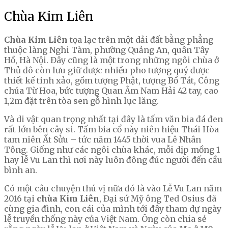
Chùa Kim Liên
Chùa Kim Liên
tọa lạc trên một dải đất bằng phẳng
thuộc làng Nghi Tàm, phường Quảng An, quân Tây
Hồ, Hà Nội. Đây cũng là một trong những ngôi chùa ở
Thủ đô còn lưu giữ được nhiều pho tượng quý được
thiết kế tinh xảo, gồm tượng Phật, tượng Bồ Tát, Công
chúa Từ Hoa, bức tượng Quan Âm Nam Hải 42 tay, cao
1,2m đặt trên tòa sen gỗ hình lục lăng.
Và di vật quan trọng nhất tại đây là tấm văn bia đá đen
rất lớn bên cây si. Tấm bia cổ này niên hiệu Thái Hòa
tam niên Ất Sửu – tức năm 1445 thời vua Lê Nhân
Tông. Giống như các ngôi chùa khác, mỗi dịp mồng 1
hay lễ Vu Lan thì nơi này luôn đông đúc người đến cầu
bình an.
Có một câu chuyện thú vị nữa đó là vào Lễ Vu Lan năm
2016 tại
chùa Kim Liên
, Đại sứ Mỹ ông Ted Osius đã
cùng gia đình, con cái của mình tới đây tham dự ngày
lễ truyền thống này của Việt Nam. Ông còn chia sẻ