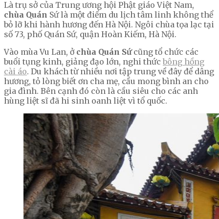
Là trụ sở của Trung ương hội Phật giáo Việt Nam,
chùa Quán
Sứ là một điểm du lịch tâm linh không thể
bỏ lỡ khi hành hương đến Hà Nội. Ngôi chùa tọa lạc tại
số 73, phố Quán Sứ, quận Hoàn Kiếm, Hà Nội.
Vào mùa Vu Lan, ở
chùa Quán Sứ
cũng tổ chức các
buổi tụng kinh, giảng đạo lớn, nghi thức
bông hồng
cài áo
. Du khách từ nhiều nơi tập trung về đây để dâng
hương, tỏ lòng biết ơn cha mẹ, cầu mong bình an cho
gia đình. Bên cạnh đó còn là cầu siêu cho các anh
hùng liệt sĩ đã hi sinh oanh liệt vì tổ quốc.