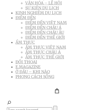
VĂN HÓA – LỄ HỘI
SỰ KIỆN DU LỊCH
KINH NGHIỆM DU LỊCH
ĐIỂM ĐẾN
ĐIỂM ĐẾN VIỆT NAM
ĐIỂM ĐẾN CHÂU Á
ĐIỂM ĐẾN CHÂU ÂU
ĐIỂM ĐẾN THẾ GIỚI
ẨM THỰC
ẨM THỰC VIỆT NAM
ẨM THỰC CHÂU Á
ẨM THỰC THẾ GIỚI
ĐỐI THOẠI
E.MAGAZINE
Ở ĐÂU – KHI NÀO
PHONG CÁCH SỐNG