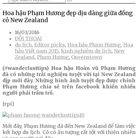
Hoa hậu Phạm Hương đẹp dịu dàng giữa đồng
cỏ New Zealand
16/03/2016
ĐỐI THOẠI
du lịch
,
Editor picks
,
Hoa hậu Phạm Hương
,
Hoa
hậu Việt nam 2015
,
kinh nghiệm du lịch
,
New
Zealand
,
Phạm Hương
,
Queenstown
(#wanderlusttips) Hoa hậu Hoàn vũ Phạm Hương
đã có những trải nghiệm tuyệt vời tại New Zealand
dịp mới đây. Những hình ảnh tuyệt đẹp được chính
Phạm Hương chia sẻ trên facebook khiến nhiều
người phải trầm trồ.
[rpi]
Mới đây, Phạm Hương đã đến New Zealand để làm việc
kết hợp du lịch. Cô có ấn tượng rất tốt với thiên nhiên