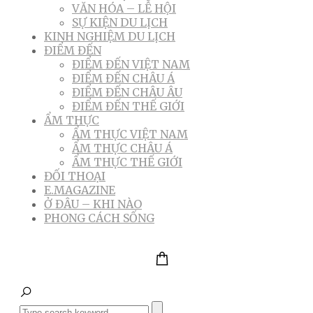
VĂN HÓA – LỄ HỘI
SỰ KIỆN DU LỊCH
KINH NGHIỆM DU LỊCH
ĐIỂM ĐẾN
ĐIỂM ĐẾN VIỆT NAM
ĐIỂM ĐẾN CHÂU Á
ĐIỂM ĐẾN CHÂU ÂU
ĐIỂM ĐẾN THẾ GIỚI
ẨM THỰC
ẨM THỰC VIỆT NAM
ẨM THỰC CHÂU Á
ẨM THỰC THẾ GIỚI
ĐỐI THOẠI
E.MAGAZINE
Ở ĐÂU – KHI NÀO
PHONG CÁCH SỐNG