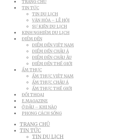
TRANG CHỦ
TIN TỨC
TIN DU LỊCH
VĂN HÓA – LỄ HỘI
SỰ KIỆN DU LỊCH
KINH NGHIỆM DU LỊCH
ĐIỂM ĐẾN
ĐIỂM ĐẾN VIỆT NAM
ĐIỂM ĐẾN CHÂU Á
ĐIỂM ĐẾN CHÂU ÂU
ĐIỂM ĐẾN THẾ GIỚI
ẨM THỰC
ẨM THỰC VIỆT NAM
ẨM THỰC CHÂU Á
ẨM THỰC THẾ GIỚI
ĐỐI THOẠI
E.MAGAZINE
Ở ĐÂU – KHI NÀO
PHONG CÁCH SỐNG
TRANG CHỦ
TIN TỨC
TIN DU LỊCH