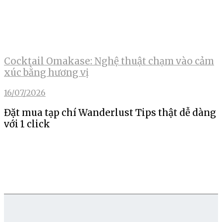
Cocktail Omakase: Nghệ thuật chạm vào cảm
xúc bằng hương vị
16/07/2026
Đặt mua tạp chí Wanderlust Tips thật dễ dàng
với 1 click