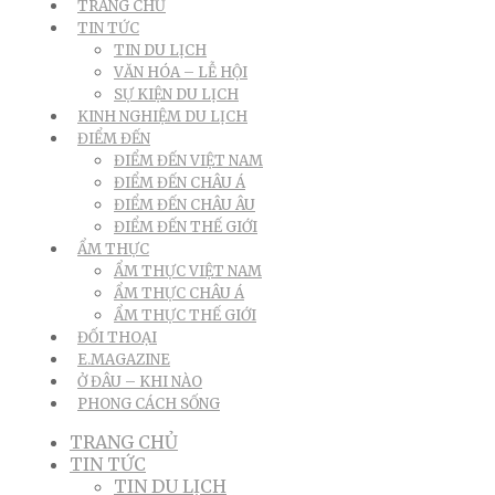
TRANG CHỦ
TIN TỨC
TIN DU LỊCH
VĂN HÓA – LỄ HỘI
SỰ KIỆN DU LỊCH
KINH NGHIỆM DU LỊCH
ĐIỂM ĐẾN
ĐIỂM ĐẾN VIỆT NAM
ĐIỂM ĐẾN CHÂU Á
ĐIỂM ĐẾN CHÂU ÂU
ĐIỂM ĐẾN THẾ GIỚI
ẨM THỰC
ẨM THỰC VIỆT NAM
ẨM THỰC CHÂU Á
ẨM THỰC THẾ GIỚI
ĐỐI THOẠI
E.MAGAZINE
Ở ĐÂU – KHI NÀO
PHONG CÁCH SỐNG
TRANG CHỦ
TIN TỨC
TIN DU LỊCH