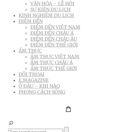
VĂN HÓA – LỄ HỘI
SỰ KIỆN DU LỊCH
KINH NGHIỆM DU LỊCH
ĐIỂM ĐẾN
ĐIỂM ĐẾN VIỆT NAM
ĐIỂM ĐẾN CHÂU Á
ĐIỂM ĐẾN CHÂU ÂU
ĐIỂM ĐẾN THẾ GIỚI
ẨM THỰC
ẨM THỰC VIỆT NAM
ẨM THỰC CHÂU Á
ẨM THỰC THẾ GIỚI
ĐỐI THOẠI
E.MAGAZINE
Ở ĐÂU – KHI NÀO
PHONG CÁCH SỐNG