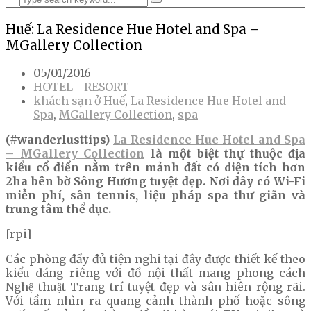
Huế: La Residence Hue Hotel and Spa –
MGallery Collection
05/01/2016
HOTEL - RESORT
khách sạn ở Huế
,
La Residence Hue Hotel and
Spa
,
MGallery Collection
,
spa
(#wanderlusttips)
La Residence Hue Hotel and Spa
– MGallery Collection
là một biệt thự thuộc địa
kiểu cổ điển nằm trên mảnh đất có diện tích hơn
2ha bên bờ Sông Hương tuyệt đẹp. Nơi đây có Wi-Fi
miễn phí, sân tennis, liệu pháp spa thư giãn và
trung tâm thể dục.
[rpi]
Các phòng đầy đủ tiện nghi tại đây được thiết kế theo
kiểu dáng riêng với đồ nội thất mang phong cách
Nghệ thuật Trang trí tuyệt đẹp và sân hiên rộng rãi.
Với tầm nhìn ra quang cảnh thành phố hoặc sông