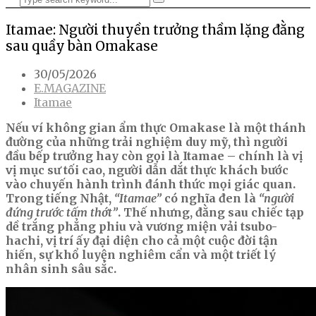
Itamae: Người thuyền trưởng thầm lặng đằng
sau quầy bàn Omakase
30/05/2026
E.MAGAZINE
Itamae
Nếu ví không gian ẩm thực Omakase là một thánh
đường của những trải nghiệm duy mỹ, thì người
đầu bếp trưởng hay còn gọi là Itamae – chính là vị
vị mục sư tối cao, người dẫn dắt thực khách bước
vào chuyến hành trình đánh thức mọi giác quan.
Trong tiếng Nhật,
“Itamae”
có nghĩa đen là
“người
đứng trước tấm thớt”
. Thế nhưng, đằng sau chiếc tạp
dề trắng phẳng phiu và vương miện vải tsubo-
hachi, vị trí ấy đại diện cho cả một cuộc đời tận
hiến, sự khổ luyện nghiêm cẩn và một triết lý
nhân sinh sâu sắc.