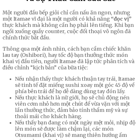
Một người đầu bếp giỏi chỉ cần nấu ăn ngon, nhưng
một Itamae vĩ đại là một người có khả năng
“đọc vị”
thực khách mà không cần họ phải lên tiếng. Khi bạn
ngồi xuống quầy counter, cuộc đối thoại vô ngôn đã
chính thức bắt đầu.
Thông qua một ánh nhìn, cách bạn cầm chiếc khăn
lau tay (Oshibori), hay tốc độ bạn thưởng thức món
khai vị đầu tiên, người Itamae đã lập tức phân tích và
điều chỉnh “kịch bản” của bữa tiệc:
Nếu nhận thấy thực khách thuận tay trái, Itamae
sẽ tinh tế đặt miếng sushi xoay một góc 45 độ về
phía bên trái để họ dễ dàng dùng tay đón lấy.
Nếu thực khách là nữ giới, họ sẽ chủ động nén
viên cơm nhỏ hơn một chút để vừa vặn với một
lần thưởng thức, đảm bảo tính thẩm mỹ và sự
thoải mái cho khách hàng.
Nếu thấy bạn đang có một ngày mệt mỏi, nhịp độ
lên món sẽ được làm chậm lại, các món
Otsumami (khai vị) sẽ mang thiên hướng ấm