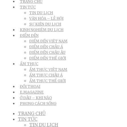
TRANG CHỦ
TIN TỨC
TIN DU LỊCH
VĂN HÓA – LỄ HỘI
SỰ KIỆN DU LỊCH
KINH NGHIỆM DU LỊCH
ĐIỂM ĐẾN
ĐIỂM ĐẾN VIỆT NAM
ĐIỂM ĐẾN CHÂU Á
ĐIỂM ĐẾN CHÂU ÂU
ĐIỂM ĐẾN THẾ GIỚI
ẨM THỰC
ẨM THỰC VIỆT NAM
ẨM THỰC CHÂU Á
ẨM THỰC THẾ GIỚI
ĐỐI THOẠI
E.MAGAZINE
Ở ĐÂU – KHI NÀO
PHONG CÁCH SỐNG
TRANG CHỦ
TIN TỨC
TIN DU LỊCH