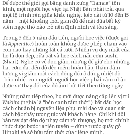
Để được thế giới gọi bằng danh xưng “Itamae” tôn
kính, một người học việc tại Nhật Bản phải trải qua
một lộ trình rèn giũa khắc nghiệt kéo dài từ 10 đến 15
năm – một khoảng thời gian đủ để mài dũa bất kỳ
viên ngọc thô nào trở nên định hình và tỏa sáng.
Trong 3 đến 5 năm đầu tiên, người học việc (được gọi
là
Apprentice
) hoàn toàn không được phép chạm vào
con dao hay những lát cá tươi. Nhiệm vụ duy nhất của
họ là dọn dẹp, rửa bát và học cách nấu cơm sushi
(Shari). Nghe có vẻ đơn giản, nhưng để giữ cho những
hạt cơm đạt đến độ dẻo mềm hoàn hảo, thấm đẫm
hương vị giấm một cách đồng đều ở đúng nhiệt độ
thân nhiệt con người, người học việc phải cảm nhận
được sự thay đổi của độ ẩm thời tiết theo từng ngày.
Những năm tiếp theo, họ mới được nâng cấp lên vị trí
Wakiita
(nghĩa là “bên cạnh tấm thớt”), bắt đầu học
cách chuẩn bị nguyên liệu phụ, mài dao và quan sát
cách bậc thầy tương tác với khách hàng. Chỉ khi đôi
bàn tay đạt đến độ nhạy cảm tối thượng, họ mới chính
thức được bước ra tiền tuyến – đứng trước quầy gỗ
Hinoki và sở hữu tấm thớt của riêng mình.