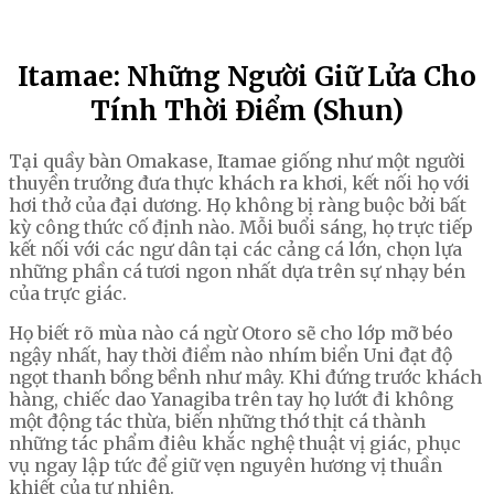
Itamae: Những Người Giữ Lửa Cho
Tính Thời Điểm (Shun)
Tại quầy bàn Omakase, Itamae giống như một người
thuyền trưởng đưa thực khách ra khơi, kết nối họ với
hơi thở của đại dương. Họ không bị ràng buộc bởi bất
kỳ công thức cố định nào. Mỗi buổi sáng, họ trực tiếp
kết nối với các ngư dân tại các cảng cá lớn, chọn lựa
những phần cá tươi ngon nhất dựa trên sự nhạy bén
của trực giác.
Họ biết rõ mùa nào cá ngừ Otoro sẽ cho lớp mỡ béo
ngậy nhất, hay thời điểm nào nhím biển Uni đạt độ
ngọt thanh bồng bềnh như mây. Khi đứng trước khách
hàng, chiếc dao Yanagiba trên tay họ lướt đi không
một động tác thừa, biến những thớ thịt cá thành
những tác phẩm điêu khắc nghệ thuật vị giác, phục
vụ ngay lập tức để giữ vẹn nguyên hương vị thuần
khiết của tự nhiên.