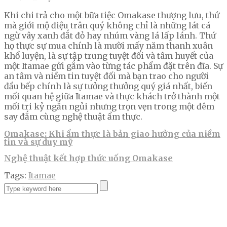
Khi chi trả cho một bữa tiệc Omakase thượng lưu, thứ
mà giới mộ điệu trân quý không chỉ là những lát cá
ngừ vây xanh đắt đỏ hay nhúm vàng lá lấp lánh. Thứ
họ thực sự mua chính là mười mấy năm thanh xuân
khổ luyện, là sự tập trung tuyệt đối và tâm huyết của
một Itamae gửi gắm vào từng tác phẩm đặt trên đĩa. Sự
an tâm và niềm tin tuyệt đối mà bạn trao cho người
đầu bếp chính là sự tưởng thưởng quý giá nhất, biến
mối quan hệ giữa Itamae và thực khách trở thành một
mối tri kỷ ngắn ngủi nhưng trọn vẹn trong một đêm
say đắm cùng nghệ thuật ẩm thực.
Omakase: Khi ẩm thực là bản giao hưởng của niềm
tin và sự duy mỹ
Nghệ thuật kết hợp thức uống Omakase
Tags:
Itamae