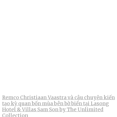
Remco Christiaan Vaastra và câu chuyện kiến
tạo kỳ quan bốn mùa bên bờ biển tại Lasong
Hotel & Villas Sam Son by The Unlimited
Collection