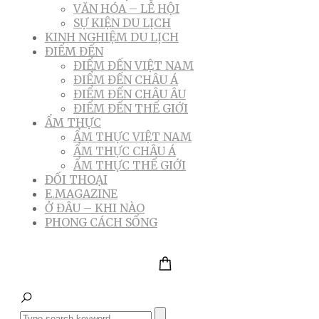
VĂN HÓA – LỄ HỘI
SỰ KIỆN DU LỊCH
KINH NGHIỆM DU LỊCH
ĐIỂM ĐẾN
ĐIỂM ĐẾN VIỆT NAM
ĐIỂM ĐẾN CHÂU Á
ĐIỂM ĐẾN CHÂU ÂU
ĐIỂM ĐẾN THẾ GIỚI
ẨM THỰC
ẨM THỰC VIỆT NAM
ẨM THỰC CHÂU Á
ẨM THỰC THẾ GIỚI
ĐỐI THOẠI
E.MAGAZINE
Ở ĐÂU – KHI NÀO
PHONG CÁCH SỐNG