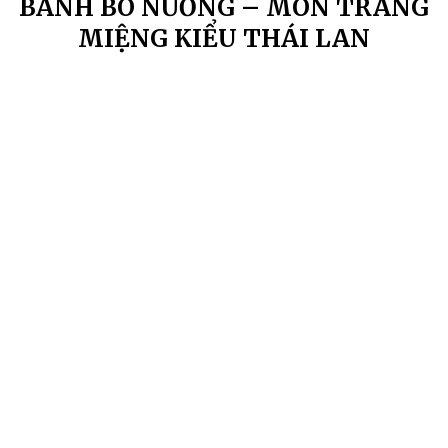
BÁNH BÒ NƯỚNG – MÓN TRÁNG
MIỆNG KIỂU THÁI LAN