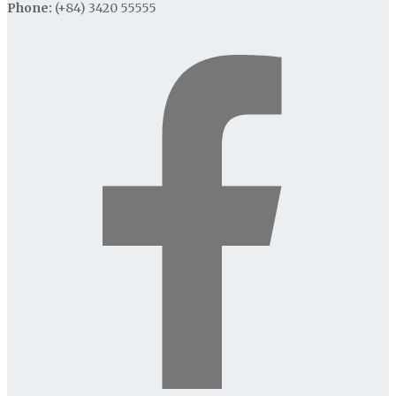
Phone:
(+84) 3420 55555