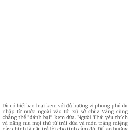
Dù có biết bao loại kem với đủ hương vị phong phú du
nhập từ nước ngoài vào tới xứ sở chùa Vàng cũng
chẳng thể “đánh bại” kem dừa. Người Thái yêu thích
và nâng niu mọi thứ từ trái dừa và món tráng miệng
này chính là câu trả lời cho tình cảm đó. Để tạo hương