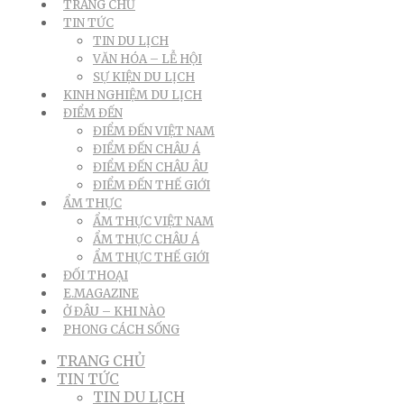
TRANG CHỦ
TIN TỨC
TIN DU LỊCH
VĂN HÓA – LỄ HỘI
SỰ KIỆN DU LỊCH
KINH NGHIỆM DU LỊCH
ĐIỂM ĐẾN
ĐIỂM ĐẾN VIỆT NAM
ĐIỂM ĐẾN CHÂU Á
ĐIỂM ĐẾN CHÂU ÂU
ĐIỂM ĐẾN THẾ GIỚI
ẨM THỰC
ẨM THỰC VIỆT NAM
ẨM THỰC CHÂU Á
ẨM THỰC THẾ GIỚI
ĐỐI THOẠI
E.MAGAZINE
Ở ĐÂU – KHI NÀO
PHONG CÁCH SỐNG
TRANG CHỦ
TIN TỨC
TIN DU LỊCH