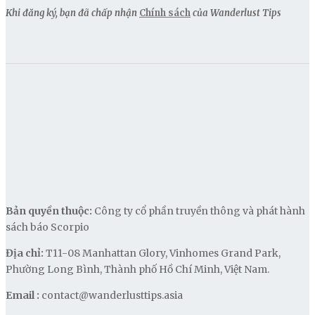
Khi đăng ký, bạn đã chấp nhận
Chính sách
của Wanderlust Tips
Bản quyền thuộc:
Công ty cổ phần truyền thông và phát hành
sách báo Scorpio
Địa chỉ:
T11-08 Manhattan Glory, Vinhomes Grand Park,
Phường Long Bình, Thành phố Hồ Chí Minh, Việt Nam.
Email :
contact@wanderlusttips.asia