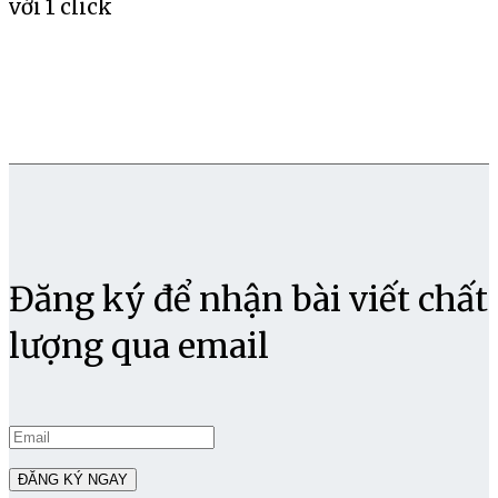
với 1 click
Đăng ký để nhận bài viết chất
lượng qua email