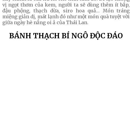
vị ngọt thơm của kem, người ta sẽ dùng thêm ít bắp,
đậu phộng, thạch dừa, siro hoa quả… Món tráng
miệng giản dị, mát lạnh đó như một món quà tuyệt vời
giữa ngày hè nắng oi ả của Thái Lan.
BÁNH THẠCH BÍ NGÔ ĐỘC ĐÁO