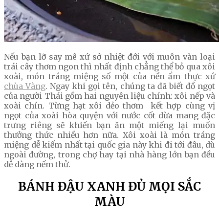
Nếu bạn lỡ say mê xứ sở nhiệt đới với muôn vàn loại
trái cây thơm ngon thì nhất định chẳng thể bỏ qua xôi
xoài, món tráng miệng số một của nền ẩm thực xứ
chùa Vàng
. Ngay khi gọi tên, chúng ta đã biết đồ ngọt
của người Thái gồm hai nguyên liệu chính: xôi nếp và
xoài chín. Từng hạt xôi dẻo thơm kết hợp cùng vị
ngọt của xoài hòa quyện với nước cốt dừa mang đặc
trưng riêng sẽ khiến bạn ăn một miếng lại muốn
thưởng thức nhiều hơn nữa. Xôi xoài là món tráng
miệng dễ kiếm nhất tại quốc gia này khi đi tới đâu, dù
ngoài đường, trong chợ hay tại nhà hàng lớn bạn đều
dễ dàng nếm thử.
BÁNH ĐẬU XANH ĐỦ MỌI SẮC
MÀU