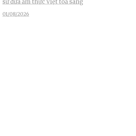
sứ đưa ẩm thực Việt toả sáng
01/08/2026