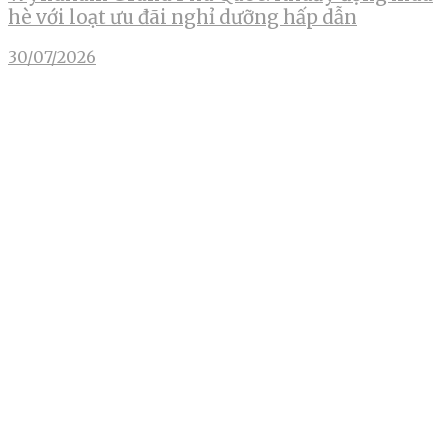
hè với loạt ưu đãi nghỉ dưỡng hấp dẫn
30/07/2026