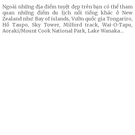
Ngoài những địa điểm tuyệt đẹp trên bạn có thể tham
quan những điểm du lịch nổi tiếng khác ở New
Zealand như: Bay of islands, Vườn quốc gia Tongariro,
Hồ Taupo, Sky Tower, Milford track, Wai-O-Tapu,
Aoraki/Mount Cook National Park, Lake Wanaka…