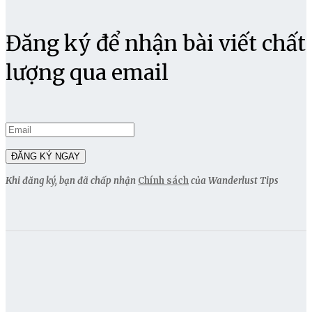
Đăng ký để nhận bài viết chất
lượng qua email
Khi đăng ký, bạn đã chấp nhận
Chính sách
của Wanderlust Tips