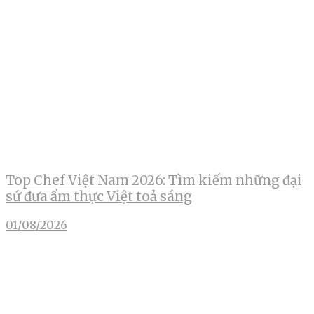
Top Chef Việt Nam 2026: Tìm kiếm những đại
sứ đưa ẩm thực Việt toả sáng
01/08/2026