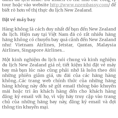
tour hoặc vào website
http://www.nzembassy.com
/ để
biết rõ hơn về thị thực du lịch New Zealand.
Đặt vé máy bay
Hàng không là cách duy nhất để bạn đến New Zealand
du lịch. Hiện nay tại Việt Nam đã có rất nhiều hãng
hãng không có chuyến bay quá cảnh đến New Zealand
như: Vietnam Airlines, Jetstar, Qantas, Malaysia
Airlines, Singapore Airlines…
Một kinh nghiệm du lịch nói chung và kinh nghiệm
du lịch New Zealand giá rẻ, tiết kiệm khi đặt vé máy
bay mà bạn lúc nào cũng phải nhớ là luôn theo dõi
những phiên giảm giá, ưu đãi của các hãng hàng
không…Các trang web chính thức của những hãng
hàng không này đều sẽ gửi email thông báo khuyến
mãi hoặc tri ân khách hàng đến cho khách hàng
đăng ký email với họ, vì vậy hãy truy cập vào trang
chủ của những hãng bay này, đăng ký email và đợi
thông tin khuyến mại.