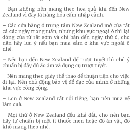
– Bạn không nên mang theo hoa quả khi đến New
Zealand vì đây là hàng hóa cấm nhập cảnh.
– Các cửa hàng ở trung tâm New Zealand mở của tất
cả các ngày trong tuần, nhưng khu vực ngoại ô thì lại
đóng của từ rất sớm và chỉ bán đến ngày thứ 6, cho
nên hãy lưu ý nếu bạn mua sắm ở khu vực ngoài ô
nhé.
– Nếu bạn đến New Zealand để trượt tuyết thì chú ý
chuẩn bị đầy đủ áo ấm và dụng cụ trượt tuyết.
– Nên mang theo giày thể thao để thuận tiện cho việc
đi lại. Nên chủ động bảo vệ đồ đạc của mình ở những
khu vực công cộng.
– Len ở New Zealand rất nổi tiếng, bạn nên mua về
làm quà.
– Mọi thứ ở New Zealand đều khá đắt, cho nên bạn
hãy tự chuẩn bị một ít thuốc men hoặc đồ ăn vặt, đồ
khô mang theo nhé.