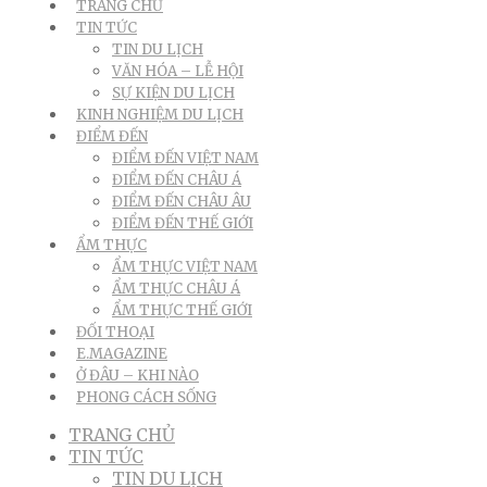
TRANG CHỦ
TIN TỨC
TIN DU LỊCH
VĂN HÓA – LỄ HỘI
SỰ KIỆN DU LỊCH
KINH NGHIỆM DU LỊCH
ĐIỂM ĐẾN
ĐIỂM ĐẾN VIỆT NAM
ĐIỂM ĐẾN CHÂU Á
ĐIỂM ĐẾN CHÂU ÂU
ĐIỂM ĐẾN THẾ GIỚI
ẨM THỰC
ẨM THỰC VIỆT NAM
ẨM THỰC CHÂU Á
ẨM THỰC THẾ GIỚI
ĐỐI THOẠI
E.MAGAZINE
Ở ĐÂU – KHI NÀO
PHONG CÁCH SỐNG
TRANG CHỦ
TIN TỨC
TIN DU LỊCH