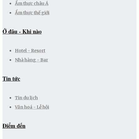
Ẩm thực châu Á
Ẩm thực thế giới
Ở đâu - Khi nào
Hotel - Resort
Nhà hàng - Bar
Tin tức
Tin du lịch
Văn hoá - Lễ hội
Điểm đến