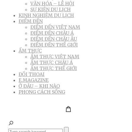
VĂN HÓA – LỄ HỘI
SỰ KIỆN DU LỊCH
KINH NGHIỆM DU LỊCH
ĐIỂM ĐẾN
ĐIỂM ĐẾN VIỆT NAM
ĐIỂM ĐẾN CHÂU Á
ĐIỂM ĐẾN CHÂU ÂU
ĐIỂM ĐẾN THẾ GIỚI
ẨM THỰC
ẨM THỰC VIỆT NAM
ẨM THỰC CHÂU Á
ẨM THỰC THẾ GIỚI
ĐỐI THOẠI
E.MAGAZINE
Ở ĐÂU – KHI NÀO
PHONG CÁCH SỐNG