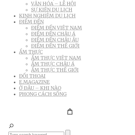
VĂN HÓA – LỄ HỘI
SỰ KIỆN DU LỊCH
KINH NGHIỆM DU LỊCH
ĐIỂM ĐẾN
ĐIỂM ĐẾN VIỆT NAM
ĐIỂM ĐẾN CHÂU Á
ĐIỂM ĐẾN CHÂU ÂU
ĐIỂM ĐẾN THẾ GIỚI
ẨM THỰC
ẨM THỰC VIỆT NAM
ẨM THỰC CHÂU Á
ẨM THỰC THẾ GIỚI
ĐỐI THOẠI
E.MAGAZINE
Ở ĐÂU – KHI NÀO
PHONG CÁCH SỐNG