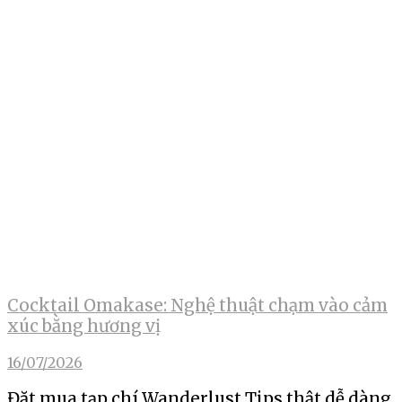
Cocktail Omakase: Nghệ thuật chạm vào cảm
xúc bằng hương vị
16/07/2026
Đặt mua tạp chí Wanderlust Tips thật dễ dàng