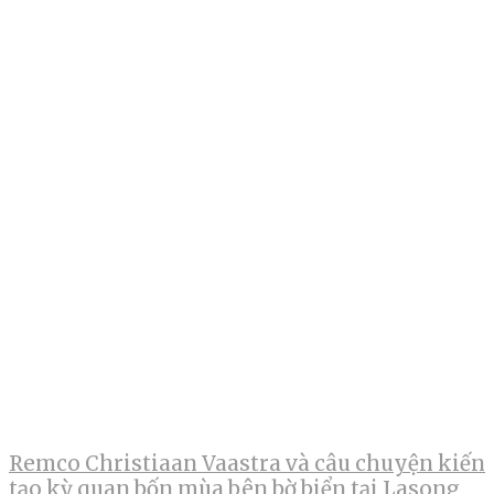
Remco Christiaan Vaastra và câu chuyện kiến
tạo kỳ quan bốn mùa bên bờ biển tại Lasong