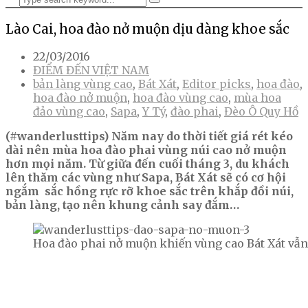
Lào Cai, hoa đào nở muộn dịu dàng khoe sắc
22/03/2016
ĐIỂM ĐẾN VIỆT NAM
bản làng vùng cao
,
Bát Xát
,
Editor picks
,
hoa đào
,
hoa đào nở muộn
,
hoa đào vùng cao
,
mùa hoa
đảo vùng cao
,
Sapa
,
Y Tý
,
đào phai
,
Đèo Ô Quy Hồ
(#wanderlusttips) Năm nay do thời tiết giá rét kéo
dài nên mùa hoa đào phai vùng núi cao nở muộn
hơn mọi năm. Từ giữa đến cuối tháng 3, du khách
lên thăm các vùng như Sapa, Bát Xát sẽ có cơ hội
ngắm sắc hồng rực rỡ khoe sắc trên khắp đồi núi,
bản làng, tạo nên khung cảnh say đắm…
Hoa đào phai nở muộn khiến vùng cao Bát Xát vẫn 