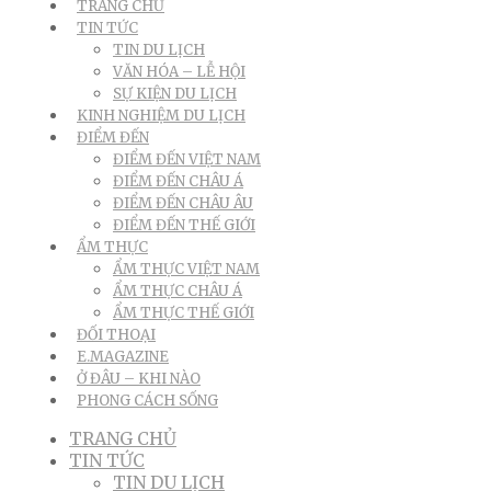
TRANG CHỦ
TIN TỨC
TIN DU LỊCH
VĂN HÓA – LỄ HỘI
SỰ KIỆN DU LỊCH
KINH NGHIỆM DU LỊCH
ĐIỂM ĐẾN
ĐIỂM ĐẾN VIỆT NAM
ĐIỂM ĐẾN CHÂU Á
ĐIỂM ĐẾN CHÂU ÂU
ĐIỂM ĐẾN THẾ GIỚI
ẨM THỰC
ẨM THỰC VIỆT NAM
ẨM THỰC CHÂU Á
ẨM THỰC THẾ GIỚI
ĐỐI THOẠI
E.MAGAZINE
Ở ĐÂU – KHI NÀO
PHONG CÁCH SỐNG
TRANG CHỦ
TIN TỨC
TIN DU LỊCH