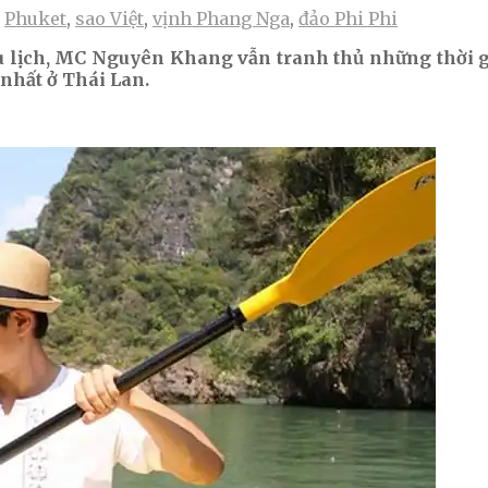
,
Phuket
,
sao Việt
,
vịnh Phang Nga
,
đảo Phi Phi
 lịch, MC Nguyên Khang vẫn tranh thủ những thời gia
nhất ở Thái Lan.