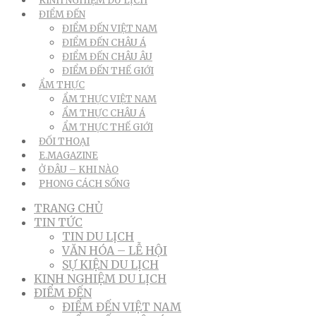
KINH NGHIỆM DU LỊCH
ĐIỂM ĐẾN
ĐIỂM ĐẾN VIỆT NAM
ĐIỂM ĐẾN CHÂU Á
ĐIỂM ĐẾN CHÂU ÂU
ĐIỂM ĐẾN THẾ GIỚI
ẨM THỰC
ẨM THỰC VIỆT NAM
ẨM THỰC CHÂU Á
ẨM THỰC THẾ GIỚI
ĐỐI THOẠI
E.MAGAZINE
Ở ĐÂU – KHI NÀO
PHONG CÁCH SỐNG
TRANG CHỦ
TIN TỨC
TIN DU LỊCH
VĂN HÓA – LỄ HỘI
SỰ KIỆN DU LỊCH
KINH NGHIỆM DU LỊCH
ĐIỂM ĐẾN
ĐIỂM ĐẾN VIỆT NAM