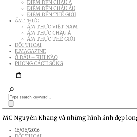
ĐIỂM ĐẾN CHÂU Á
ĐIỂM ĐẾN CHÂU ÂU
ĐIỂM ĐẾN THẾ GIỚI
ẨM THỰC
ẨM THỰC VIỆT NAM
ẨM THỰC CHÂU Á
ẨM THỰC THẾ GIỚI
ĐỐI THOẠI
E.MAGAZINE
Ở ĐÂU – KHI NÀO
PHONG CÁCH SỐNG
MC Nguyên Khang và những hình ảnh đẹp long
16/06/2016
ĐỐI THOẠI