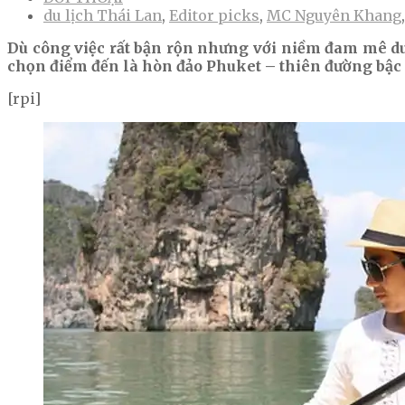
du lịch Thái Lan
,
Editor picks
,
MC Nguyên Khang
Dù công việc rất bận rộn nhưng với niềm đam mê du
chọn điểm đến là hòn đảo Phuket – thiên đường bậc 
[rpi]