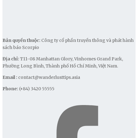
Bản quyền thuộc:
Công ty cổ phần truyền thông và phát hành
sách báo Scorpio
Địa chỉ:
T11-08 Manhattan Glory, Vinhomes Grand Park,
Phường Long Bình, Thành phố Hồ Chí Minh, Việt Nam.
Email :
contact@wanderlusttips.asia
Phone:
(+84) 3420 55555