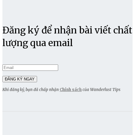
Đăng ký để nhận bài viết chất
lượng qua email
Khi đăng ký, bạn đã chấp nhận
Chính sách
của Wanderlust Tips