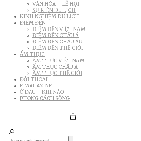
VĂN HÓA – LỄ HỘI
SỰ KIỆN DU LỊCH
KINH NGHIỆM DU LỊCH
ĐIỂM ĐẾN
ĐIỂM ĐẾN VIỆT NAM
ĐIỂM ĐẾN CHÂU Á
ĐIỂM ĐẾN CHÂU ÂU
ĐIỂM ĐẾN THẾ GIỚI
ẨM THỰC
ẨM THỰC VIỆT NAM
ẨM THỰC CHÂU Á
ẨM THỰC THẾ GIỚI
ĐỐI THOẠI
E.MAGAZINE
Ở ĐÂU – KHI NÀO
PHONG CÁCH SỐNG