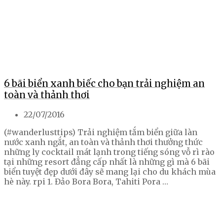
6 bãi biển xanh biếc cho bạn trải nghiệm an
toàn và thảnh thơi
22/07/2016
(#wanderlusttips) Trải nghiệm tắm biển giữa làn
nước xanh ngắt, an toàn và thảnh thơi thưởng thức
những ly cocktail mát lạnh trong tiếng sóng vỗ rì rào
tại những resort đẳng cấp nhất là những gì mà 6 bãi
biển tuyệt đẹp dưới đây sẽ mang lại cho du khách mùa
hè này. rpi 1. Đảo Bora Bora, Tahiti Pora …