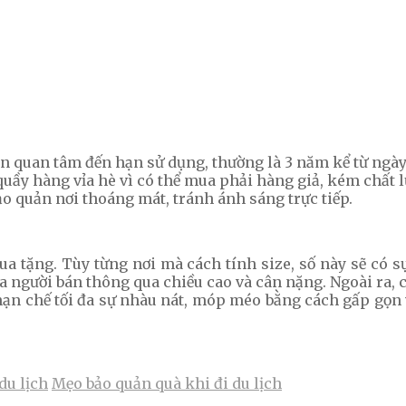
quan tâm đến hạn sử dụng, thường là 3 năm kể từ ngày 
ầy hàng vỉa hè vì có thể mua phải hàng giả, kém chất l
ảo quản nơi thoáng mát, tránh ánh sáng trực tiếp.
mua tặng. Tùy từng nơi mà cách tính size, số này sẽ có
ủa người bán thông qua chiều cao và cân nặng. Ngoài ra, 
ạn chế tối đa sự nhàu nát, móp méo bằng cách gấp gọn 
du lịch
Mẹo bảo quản quà khi đi du lịch