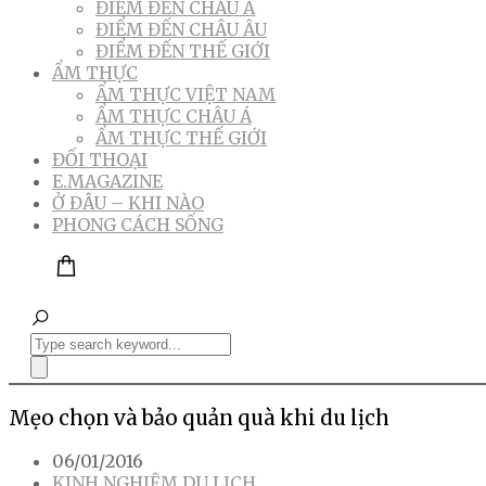
ĐIỂM ĐẾN CHÂU Á
ĐIỂM ĐẾN CHÂU ÂU
ĐIỂM ĐẾN THẾ GIỚI
ẨM THỰC
ẨM THỰC VIỆT NAM
ẨM THỰC CHÂU Á
ẨM THỰC THẾ GIỚI
ĐỐI THOẠI
E.MAGAZINE
Ở ĐÂU – KHI NÀO
PHONG CÁCH SỐNG
Mẹo chọn và bảo quản quà khi du lịch
06/01/2016
KINH NGHIỆM DU LỊCH