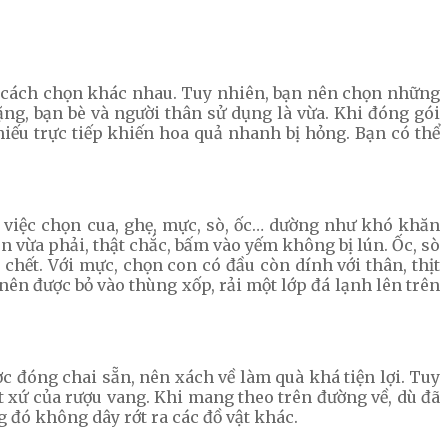
có cách chọn khác nhau. Tuy nhiên, bạn nên chọn những
ng, bạn bè và người thân sử dụng là vừa. Khi đóng gói
chiếu trực tiếp khiến hoa quả nhanh bị hỏng. Bạn có thể
á, việc chọn cua, ghẹ, mực, sò, ốc… dường như khó khăn
n vừa phải, thật chắc, bấm vào yếm không bị lún. Ốc, sò
chết. Với mực, chọn con có đầu còn dính với thân, thịt
ên được bỏ vào thùng xốp, rải một lớp đá lạnh lên trên
đóng chai sẵn, nên xách về làm quà khá tiện lợi. Tuy
 xứ của rượu vang. Khi mang theo trên đường về, dù đã
g đó không dây rớt ra các đồ vật khác.