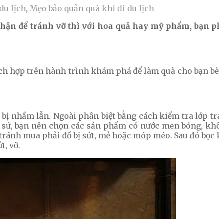
du lịch
,
Mẹo bảo quản quà khi đi du lịch
hận để tránh vỡ thì với hoa quả hay mỹ phẩm, bạn p
ch hợp trên hành trình khám phá để làm quà cho bạn bè 
bị nhầm lẫn. Ngoài phân biệt bằng cách kiểm tra lớp t
 sứ, bạn nên chọn các sản phẩm có nước men bóng, kh
tránh mua phải đồ bị sứt, mẻ hoặc móp méo. Sau đó bọc kỹ
t, vỡ.