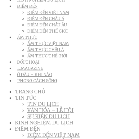
KINH NGHIỆM DU LỊCH
ĐIỂM ĐẾN
ĐIỂM ĐẾN VIỆT NAM
ĐIỂM ĐẾN CHÂU Á
ĐIỂM ĐẾN CHÂU ÂU
ĐIỂM ĐẾN THẾ GIỚI
ẨM THỰC
ẨM THỰC VIỆT NAM
ẨM THỰC CHÂU Á
ẨM THỰC THẾ GIỚI
ĐỐI THOẠI
E.MAGAZINE
Ở ĐÂU – KHI NÀO
PHONG CÁCH SỐNG
TRANG CHỦ
TIN TỨC
TIN DU LỊCH
VĂN HÓA – LỄ HỘI
SỰ KIỆN DU LỊCH
KINH NGHIỆM DU LỊCH
ĐIỂM ĐẾN
ĐIỂM ĐẾN VIỆT NAM