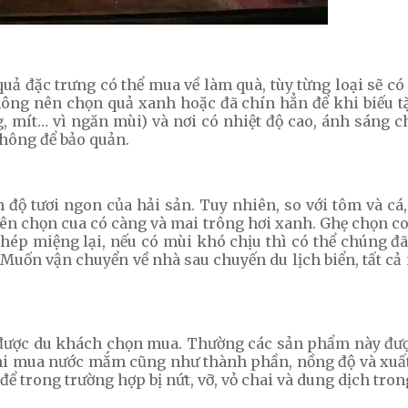
quả đặc trưng có thể mua về làm quà, tùy từng loại sẽ 
hông nên chọn quả xanh hoặc đã chín hẳn để khi biếu tặ
g, mít… vì ngăn mùi) và nơi có nhiệt độ cao, ánh sáng 
không để bảo quản.
h độ tươi ngon của hải sản. Tuy nhiên, so với tôm và c
 nên chọn cua có càng và mai trông hơi xanh. Ghẹ chọn co
p miệng lại, nếu có mùi khó chịu thì có thể chúng đã 
uốn vận chuyển về nhà sau chuyến du lịch biển, tất cả n
ược du khách chọn mua. Thường các sản phẩm này được 
hi mua nước mắm cũng như thành phần, nồng độ và xuất
ể trong trường hợp bị nứt, vỡ, vỏ chai và dung dịch tron