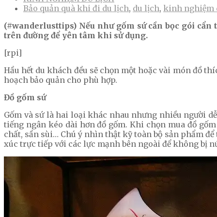
Bảo quản quà khi đi du lịch
,
du lịch
,
kinh nghiệm 
(#wanderlusttips) Nếu như gốm sứ cần bọc gói cẩn t
trên đường để yên tâm khi sử dụng.
[rpi]
Hầu hết du khách đều sẽ chọn một hoặc vài món đồ thí
hoạch bảo quản cho phù hợp.
Đồ gốm sứ
Gốm và sứ là hai loại khác nhau nhưng nhiều người dễ 
tiếng ngân kéo dài hơn đồ gốm. Khi chọn mua đồ gốm
chất, sần sùi… Chú ý nhìn thật kỹ toàn bộ sản phẩm để 
xúc trực tiếp với các lực mạnh bên ngoài để không bị nứ