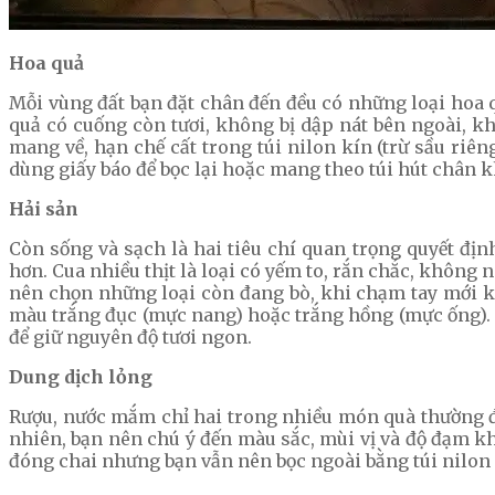
Hoa quả
Mỗi vùng đất bạn đặt chân đến đều có những loại hoa 
quả có cuống còn tươi, không bị dập nát bên ngoài, k
mang về, hạn chế cất trong túi nilon kín (trừ sầu riên
dùng giấy báo để bọc lại hoặc mang theo túi hút chân 
Hải sản
Còn sống và sạch là hai tiêu chí quan trọng quyết địn
hơn. Cua nhiều thịt là loại có yếm to, rắn chắc, không
nên chọn những loại còn đang bò, khi chạm tay mới khé
màu trắng đục (mực nang) hoặc trắng hồng (mực ống). M
để giữ nguyên độ tươi ngon.
Dung dịch lỏng
Rượu, nước mắm chỉ hai trong nhiều món quà thường đ
nhiên, bạn nên chú ý đến màu sắc, mùi vị và độ đạm k
đóng chai nhưng bạn vẫn nên bọc ngoài bằng túi nilon đ