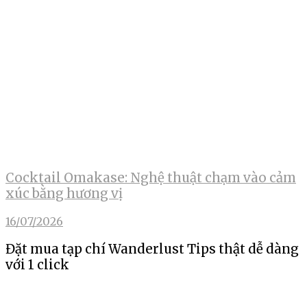
Cocktail Omakase: Nghệ thuật chạm vào cảm
xúc bằng hương vị
16/07/2026
Đặt mua tạp chí Wanderlust Tips thật dễ dàng
với 1 click