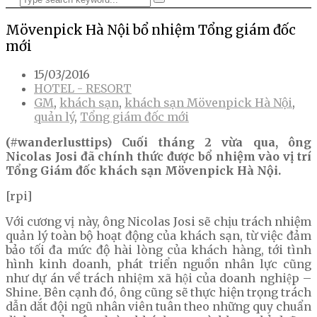
Mövenpick Hà Nội bổ nhiệm Tổng giám đốc
mới
15/03/2016
HOTEL - RESORT
GM
,
khách sạn
,
khách sạn Mövenpick Hà Nội
,
quản lý
,
Tổng giám đốc mới
(#wanderlusttips) Cuối tháng 2 vừa qua, ông
Nicolas Josi đã chính thức được bổ nhiệm vào vị trí
Tổng Giám đốc khách sạn Mövenpick Hà Nội.
[rpi]
Với cương vị này, ông Nicolas Josi sẽ chịu trách nhiệm
quản lý toàn bộ hoạt động của khách sạn, từ việc đảm
bảo tối đa mức độ hài lòng của khách hàng, tới tình
hình kinh doanh, phát triển nguồn nhân lực cũng
như dự án về trách nhiệm xã hội của doanh nghiệp –
Shine. Bên cạnh đó, ông cũng sẽ thực hiện trọng trách
dẫn dắt đội ngũ nhân viên tuân theo những quy chuẩn