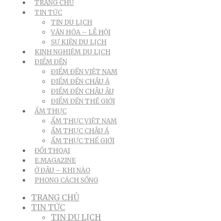
TRANG CHỦ
TIN TỨC
TIN DU LỊCH
VĂN HÓA – LỄ HỘI
SỰ KIỆN DU LỊCH
KINH NGHIỆM DU LỊCH
ĐIỂM ĐẾN
ĐIỂM ĐẾN VIỆT NAM
ĐIỂM ĐẾN CHÂU Á
ĐIỂM ĐẾN CHÂU ÂU
ĐIỂM ĐẾN THẾ GIỚI
ẨM THỰC
ẨM THỰC VIỆT NAM
ẨM THỰC CHÂU Á
ẨM THỰC THẾ GIỚI
ĐỐI THOẠI
E.MAGAZINE
Ở ĐÂU – KHI NÀO
PHONG CÁCH SỐNG
TRANG CHỦ
TIN TỨC
TIN DU LỊCH