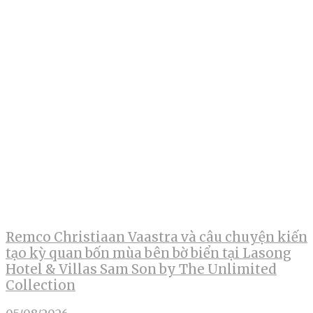
Remco Christiaan Vaastra và câu chuyện kiến
tạo kỳ quan bốn mùa bên bờ biển tại Lasong
Hotel & Villas Sam Son by The Unlimited
Collection