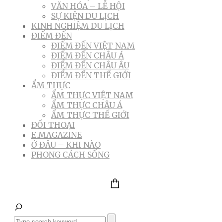
VĂN HÓA – LỄ HỘI
SỰ KIỆN DU LỊCH
KINH NGHIỆM DU LỊCH
ĐIỂM ĐẾN
ĐIỂM ĐẾN VIỆT NAM
ĐIỂM ĐẾN CHÂU Á
ĐIỂM ĐẾN CHÂU ÂU
ĐIỂM ĐẾN THẾ GIỚI
ẨM THỰC
ẨM THỰC VIỆT NAM
ẨM THỰC CHÂU Á
ẨM THỰC THẾ GIỚI
ĐỐI THOẠI
E.MAGAZINE
Ở ĐÂU – KHI NÀO
PHONG CÁCH SỐNG