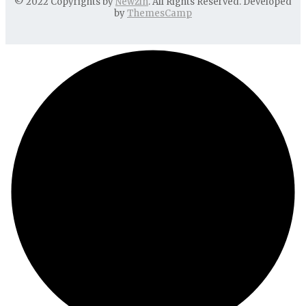
© 2022 Copyrights by
Newzin
. All Rights Reserved. Developed
by
ThemesCamp