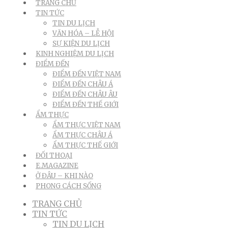
TRANG CHỦ
TIN TỨC
TIN DU LỊCH
VĂN HÓA – LỄ HỘI
SỰ KIỆN DU LỊCH
KINH NGHIỆM DU LỊCH
ĐIỂM ĐẾN
ĐIỂM ĐẾN VIỆT NAM
ĐIỂM ĐẾN CHÂU Á
ĐIỂM ĐẾN CHÂU ÂU
ĐIỂM ĐẾN THẾ GIỚI
ẨM THỰC
ẨM THỰC VIỆT NAM
ẨM THỰC CHÂU Á
ẨM THỰC THẾ GIỚI
ĐỐI THOẠI
E.MAGAZINE
Ở ĐÂU – KHI NÀO
PHONG CÁCH SỐNG
TRANG CHỦ
TIN TỨC
TIN DU LỊCH