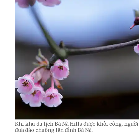
Khi khu du lịch Bà Nà Hills được khởi công, ngườ
đưa đào chuông lên đỉnh Bà Nà.