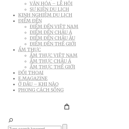
VĂN HÓA – LỄ HỘI
SỰ KIỆN DU LỊCH
KINH NGHIỆM DU LỊCH
ĐIỂM ĐẾN
ĐIỂM ĐẾN VIỆT NAM
ĐIỂM ĐẾN CHÂU Á
ĐIỂM ĐẾN CHÂU ÂU
ĐIỂM ĐẾN THẾ GIỚI
ẨM THỰC
ẨM THỰC VIỆT NAM
ẨM THỰC CHÂU Á
ẨM THỰC THẾ GIỚI
ĐỐI THOẠI
E.MAGAZINE
Ở ĐÂU – KHI NÀO
PHONG CÁCH SỐNG