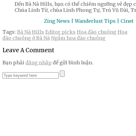
Đến Bà Nà Hills, bạn có thể chiêm ngưỡng vẻ đẹp 
Chúa Linh Từ, chùa Linh Phong Tự, Trú Vũ Đài, 
Zing News | Wanderlust Tips | Cinet
Tags:
Bà Nà Hills
Editor picks
Hoa đào chuông
Hoa
đào chuông ở Bà Nà
Ngắm hoa đào chuông
Leave A Comment
Bạn phải
đăng nhập
để gửi bình luận.