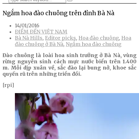
Ngắm hoa đào chuông trên đỉnh Bà Nà
14/01/2016
ĐIỂM ĐẾN VIỆT NAM
Bà Nà Hills
,
Editor picks
,
Hoa đào chuông
,
Hoa
đào chuông ở Bà Nà
,
Ngắm hoa đào chuông
Đào chuông là loài hoa sinh trưởng ở Bà Nà, vùng
rừng nguyên sinh cách mực nước biển trên 1.400
m. Mỗi dịp xuân về, sắc đào lại bung nở, khoe sắc
quyến rũ trên những triền đồi.
[rpi]