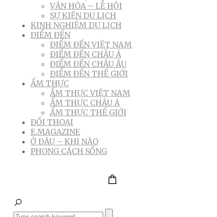
VĂN HÓA – LỄ HỘI
SỰ KIỆN DU LỊCH
KINH NGHIỆM DU LỊCH
ĐIỂM ĐẾN
ĐIỂM ĐẾN VIỆT NAM
ĐIỂM ĐẾN CHÂU Á
ĐIỂM ĐẾN CHÂU ÂU
ĐIỂM ĐẾN THẾ GIỚI
ẨM THỰC
ẨM THỰC VIỆT NAM
ẨM THỰC CHÂU Á
ẨM THỰC THẾ GIỚI
ĐỐI THOẠI
E.MAGAZINE
Ở ĐÂU – KHI NÀO
PHONG CÁCH SỐNG