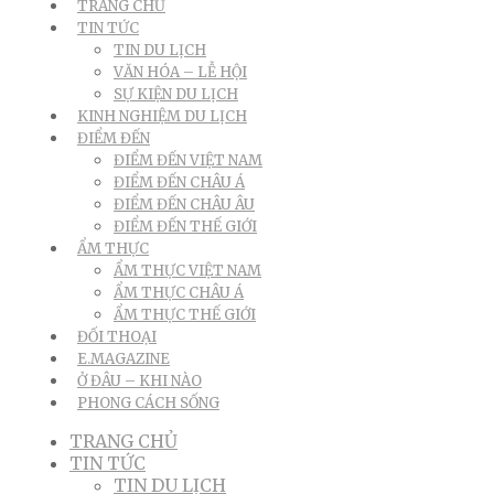
TRANG CHỦ
TIN TỨC
TIN DU LỊCH
VĂN HÓA – LỄ HỘI
SỰ KIỆN DU LỊCH
KINH NGHIỆM DU LỊCH
ĐIỂM ĐẾN
ĐIỂM ĐẾN VIỆT NAM
ĐIỂM ĐẾN CHÂU Á
ĐIỂM ĐẾN CHÂU ÂU
ĐIỂM ĐẾN THẾ GIỚI
ẨM THỰC
ẨM THỰC VIỆT NAM
ẨM THỰC CHÂU Á
ẨM THỰC THẾ GIỚI
ĐỐI THOẠI
E.MAGAZINE
Ở ĐÂU – KHI NÀO
PHONG CÁCH SỐNG
TRANG CHỦ
TIN TỨC
TIN DU LỊCH