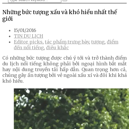
Những bức tượng xấu và khó hiểu nhất thế
giới
15/01/2016
TIN DU LỊCH
Editor picks
,
tác phẩm trưng bày
,
tượng
,
điểm
đến nổi tiếng
,
điêu khắc
Có những bức tượng được chú ý tới và trở thành điểm
du lịch nổi tiếng không phải bởi ngoại hình bắt mắt
hay nội dung truyền tải hấp dẫn. Quan trọng hơn cả,
chúng gây ấn tượng bởi vẻ ngoài xấu xí và đôi khi khá
khó hiểu.