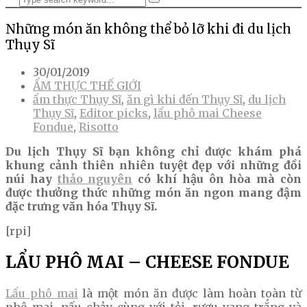
Những món ăn không thể bỏ lỡ khi đi du lịch
Thụy Sĩ
30/01/2019
ẨM THỰC THẾ GIỚI
ẩm thực Thụy Sĩ
,
ăn gì khi đến Thụy Sĩ
,
du lịch
Thụy Sĩ
,
Editor picks
,
lẩu phô mai Cheese
Fondue
,
Risotto
Du lịch Thụy Sĩ bạn không chỉ được khám phá
khung cảnh thiên nhiên tuyệt đẹp với những đồi
núi hay
thảo nguyên
có khí hậu ôn hòa mà còn
được thưởng thức những món ăn ngon mang đậm
đặc trưng văn hóa Thụy Sĩ.
[rpi]
LẨU PHÔ MAI – CHEESE FONDUE
Lẩu phô mai
là một món ăn được làm hoàn toàn từ