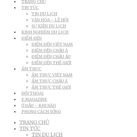
TRANG CHỦ
TIN TỨC
TIN DU LỊCH
VĂN HÓA – LỄ HỘI
SỰ KIỆN DU LỊCH
KINH NGHIỆM DU LỊCH
ĐIỂM ĐẾN
ĐIỂM ĐẾN VIỆT NAM
ĐIỂM ĐẾN CHÂU Á
ĐIỂM ĐẾN CHÂU ÂU
ĐIỂM ĐẾN THẾ GIỚI
ẨM THỰC
ẨM THỰC VIỆT NAM
ẨM THỰC CHÂU Á
ẨM THỰC THẾ GIỚI
ĐỐI THOẠI
E.MAGAZINE
Ở ĐÂU – KHI NÀO
PHONG CÁCH SỐNG
TRANG CHỦ
TIN TỨC
TIN DU LỊCH