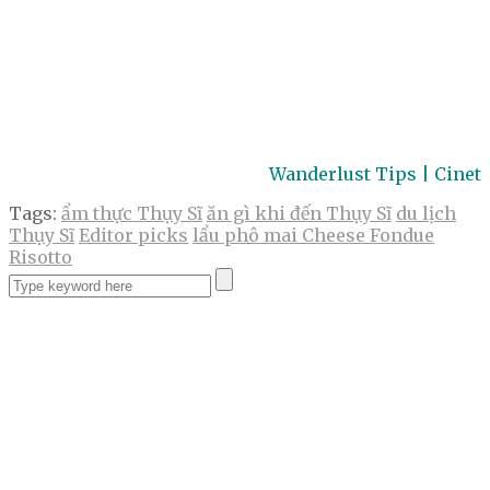
Wanderlust Tips | Cinet
Tags:
ẩm thực Thụy Sĩ
ăn gì khi đến Thụy Sĩ
du lịch
Thụy Sĩ
Editor picks
lẩu phô mai Cheese Fondue
Risotto