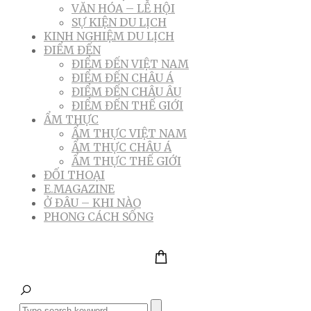
VĂN HÓA – LỄ HỘI
SỰ KIỆN DU LỊCH
KINH NGHIỆM DU LỊCH
ĐIỂM ĐẾN
ĐIỂM ĐẾN VIỆT NAM
ĐIỂM ĐẾN CHÂU Á
ĐIỂM ĐẾN CHÂU ÂU
ĐIỂM ĐẾN THẾ GIỚI
ẨM THỰC
ẨM THỰC VIỆT NAM
ẨM THỰC CHÂU Á
ẨM THỰC THẾ GIỚI
ĐỐI THOẠI
E.MAGAZINE
Ở ĐÂU – KHI NÀO
PHONG CÁCH SỐNG