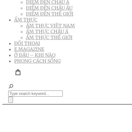
ĐIỂM ĐẾN CHÂU Á
ĐIỂM ĐẾN CHÂU ÂU
ĐIỂM ĐẾN THẾ GIỚI
ẨM THỰC
ẨM THỰC VIỆT NAM
ẨM THỰC CHÂU Á
ẨM THỰC THẾ GIỚI
ĐỐI THOẠI
E.MAGAZINE
Ở ĐÂU – KHI NÀO
PHONG CÁCH SỐNG