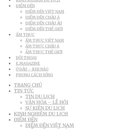
KINH NGHIỆM DU LỊCH
ĐIỂM ĐẾN
ĐIỂM ĐẾN VIỆT NAM
ĐIỂM ĐẾN CHÂU Á
ĐIỂM ĐẾN CHÂU ÂU
ĐIỂM ĐẾN THẾ GIỚI
ẨM THỰC
ẨM THỰC VIỆT NAM
ẨM THỰC CHÂU Á
ẨM THỰC THẾ GIỚI
ĐỐI THOẠI
E.MAGAZINE
Ở ĐÂU – KHI NÀO
PHONG CÁCH SỐNG
TRANG CHỦ
TIN TỨC
TIN DU LỊCH
VĂN HÓA – LỄ HỘI
SỰ KIỆN DU LỊCH
KINH NGHIỆM DU LỊCH
ĐIỂM ĐẾN
ĐIỂM ĐẾN VIỆT NAM