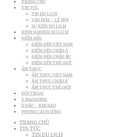
TRANG CHỦ
TIN TỨC
TIN DU LỊCH
VĂN HÓA – LỄ HỘI
SỰ KIỆN DU LỊCH
KINH NGHIỆM DU LỊCH
ĐIỂM ĐẾN
ĐIỂM ĐẾN VIỆT NAM
ĐIỂM ĐẾN CHÂU Á
ĐIỂM ĐẾN CHÂU ÂU
ĐIỂM ĐẾN THẾ GIỚI
ẨM THỰC
ẨM THỰC VIỆT NAM
ẨM THỰC CHÂU Á
ẨM THỰC THẾ GIỚI
ĐỐI THOẠI
E.MAGAZINE
Ở ĐÂU – KHI NÀO
PHONG CÁCH SỐNG
TRANG CHỦ
TIN TỨC
TIN DU LỊCH