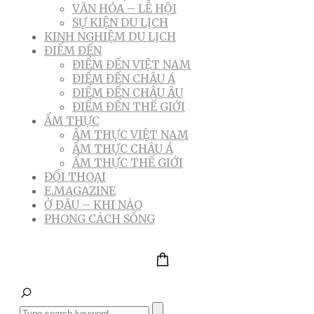
VĂN HÓA – LỄ HỘI
SỰ KIỆN DU LỊCH
KINH NGHIỆM DU LỊCH
ĐIỂM ĐẾN
ĐIỂM ĐẾN VIỆT NAM
ĐIỂM ĐẾN CHÂU Á
ĐIỂM ĐẾN CHÂU ÂU
ĐIỂM ĐẾN THẾ GIỚI
ẨM THỰC
ẨM THỰC VIỆT NAM
ẨM THỰC CHÂU Á
ẨM THỰC THẾ GIỚI
ĐỐI THOẠI
E.MAGAZINE
Ở ĐÂU – KHI NÀO
PHONG CÁCH SỐNG