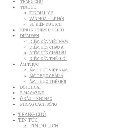
TRANG CHỦ
TIN TỨC
TIN DU LỊCH
VĂN HÓA – LỄ HỘI
SỰ KIỆN DU LỊCH
KINH NGHIỆM DU LỊCH
ĐIỂM ĐẾN
ĐIỂM ĐẾN VIỆT NAM
ĐIỂM ĐẾN CHÂU Á
ĐIỂM ĐẾN CHÂU ÂU
ĐIỂM ĐẾN THẾ GIỚI
ẨM THỰC
ẨM THỰC VIỆT NAM
ẨM THỰC CHÂU Á
ẨM THỰC THẾ GIỚI
ĐỐI THOẠI
E.MAGAZINE
Ở ĐÂU – KHI NÀO
PHONG CÁCH SỐNG
TRANG CHỦ
TIN TỨC
TIN DU LỊCH