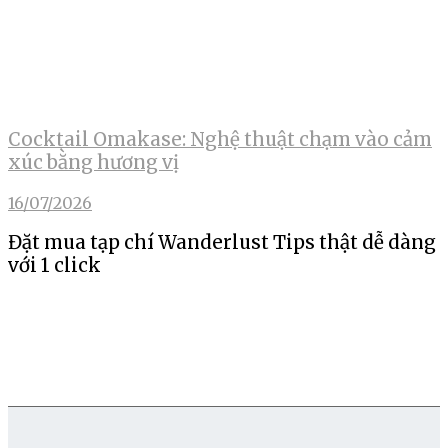
Cocktail Omakase: Nghệ thuật chạm vào cảm
xúc bằng hương vị
16/07/2026
Đặt mua tạp chí Wanderlust Tips thật dễ dàng
với 1 click