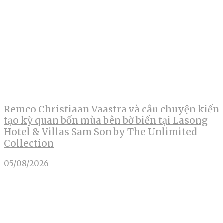
Remco Christiaan Vaastra và câu chuyện kiến
tạo kỳ quan bốn mùa bên bờ biển tại Lasong
Hotel & Villas Sam Son by The Unlimited
Collection
05/08/2026