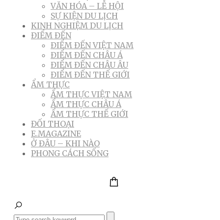
VĂN HÓA – LỄ HỘI
SỰ KIỆN DU LỊCH
KINH NGHIỆM DU LỊCH
ĐIỂM ĐẾN
ĐIỂM ĐẾN VIỆT NAM
ĐIỂM ĐẾN CHÂU Á
ĐIỂM ĐẾN CHÂU ÂU
ĐIỂM ĐẾN THẾ GIỚI
ẨM THỰC
ẨM THỰC VIỆT NAM
ẨM THỰC CHÂU Á
ẨM THỰC THẾ GIỚI
ĐỐI THOẠI
E.MAGAZINE
Ở ĐÂU – KHI NÀO
PHONG CÁCH SỐNG