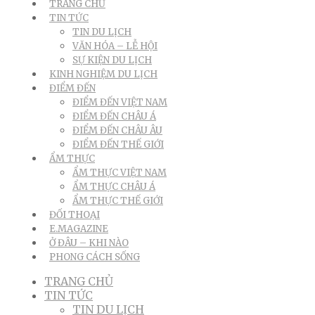
TRANG CHỦ
TIN TỨC
TIN DU LỊCH
VĂN HÓA – LỄ HỘI
SỰ KIỆN DU LỊCH
KINH NGHIỆM DU LỊCH
ĐIỂM ĐẾN
ĐIỂM ĐẾN VIỆT NAM
ĐIỂM ĐẾN CHÂU Á
ĐIỂM ĐẾN CHÂU ÂU
ĐIỂM ĐẾN THẾ GIỚI
ẨM THỰC
ẨM THỰC VIỆT NAM
ẨM THỰC CHÂU Á
ẨM THỰC THẾ GIỚI
ĐỐI THOẠI
E.MAGAZINE
Ở ĐÂU – KHI NÀO
PHONG CÁCH SỐNG
TRANG CHỦ
TIN TỨC
TIN DU LỊCH