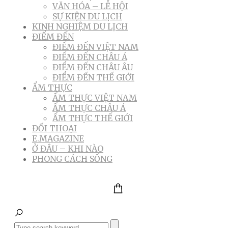
VĂN HÓA – LỄ HỘI
SỰ KIỆN DU LỊCH
KINH NGHIỆM DU LỊCH
ĐIỂM ĐẾN
ĐIỂM ĐẾN VIỆT NAM
ĐIỂM ĐẾN CHÂU Á
ĐIỂM ĐẾN CHÂU ÂU
ĐIỂM ĐẾN THẾ GIỚI
ẨM THỰC
ẨM THỰC VIỆT NAM
ẨM THỰC CHÂU Á
ẨM THỰC THẾ GIỚI
ĐỐI THOẠI
E.MAGAZINE
Ở ĐÂU – KHI NÀO
PHONG CÁCH SỐNG