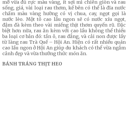
mỡ vừa đủ rực màu vàng, ít sợi mì chiên giòn và rau
sống, giá, vài loại rau thơm, kế bên có thể là đĩa nước
chấm màu vàng hường có vị chua, cay, ngọt gọi là
nước lèo. Một tô cao lầu ngon sẽ có nước xíu ngọt,
đậm đà kèm theo vài miếng thịt thơm quyến rũ. Đặc
biệt hơn nữa, rau ăn kèm với cao lầu không thể thiếu
ba loại cơ bản đó: tần ô, rau đắng, và cải non được lấy
từ làng rau Trà Quế – Hội An. Hiện có rất nhiều quán
cao lầu ngon ở Hội An giúp du khách có thể vừa ngắm
cảnh đẹp và vừa thưởng thức món ăn.
BÁNH TRÁNG THỊT HEO