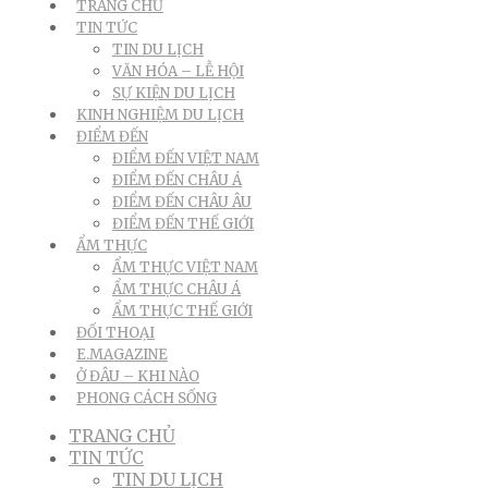
TRANG CHỦ
TIN TỨC
TIN DU LỊCH
VĂN HÓA – LỄ HỘI
SỰ KIỆN DU LỊCH
KINH NGHIỆM DU LỊCH
ĐIỂM ĐẾN
ĐIỂM ĐẾN VIỆT NAM
ĐIỂM ĐẾN CHÂU Á
ĐIỂM ĐẾN CHÂU ÂU
ĐIỂM ĐẾN THẾ GIỚI
ẨM THỰC
ẨM THỰC VIỆT NAM
ẨM THỰC CHÂU Á
ẨM THỰC THẾ GIỚI
ĐỐI THOẠI
E.MAGAZINE
Ở ĐÂU – KHI NÀO
PHONG CÁCH SỐNG
TRANG CHỦ
TIN TỨC
TIN DU LỊCH