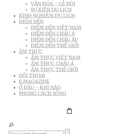
VĂN HÓA – LỄ HỘI
SỰ KIỆN DU LỊCH
KINH NGHIỆM DU LỊCH
ĐIỂM ĐẾN
ĐIỂM ĐẾN VIỆT NAM
ĐIỂM ĐẾN CHÂU Á
ĐIỂM ĐẾN CHÂU ÂU
ĐIỂM ĐẾN THẾ GIỚI
ẨM THỰC
ẨM THỰC VIỆT NAM
ẨM THỰC CHÂU Á
ẨM THỰC THẾ GIỚI
ĐỐI THOẠI
E.MAGAZINE
Ở ĐÂU – KHI NÀO
PHONG CÁCH SỐNG