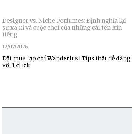
Designer vs. Niche Perfumes: Định nghĩa lại
sự xa xỉ và cuộc chơi của những cái tên kín
tiếng
12/07/2026
Đặt mua tạp chí Wanderlust Tips thật dễ dàng
với 1 click