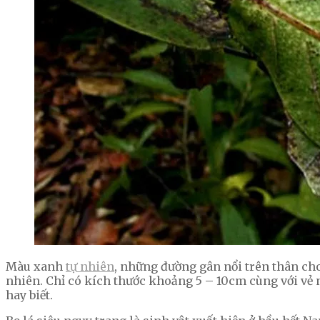
Màu xanh
tự nhiên
, những đường gân nổi trên thân cho 
nhiên. Chỉ có kích thước khoảng 5 – 10cm cùng với vẻ n
hay biết.