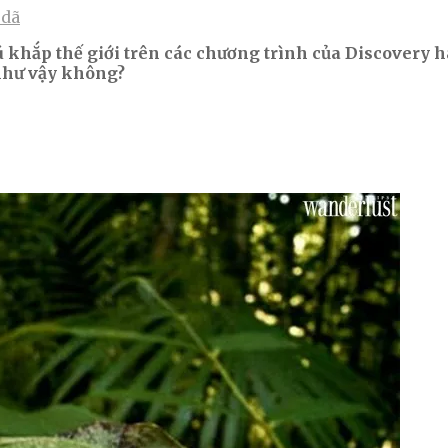
 dã
ú khắp thế giới trên các chương trình của Discovery 
 như vậy không?