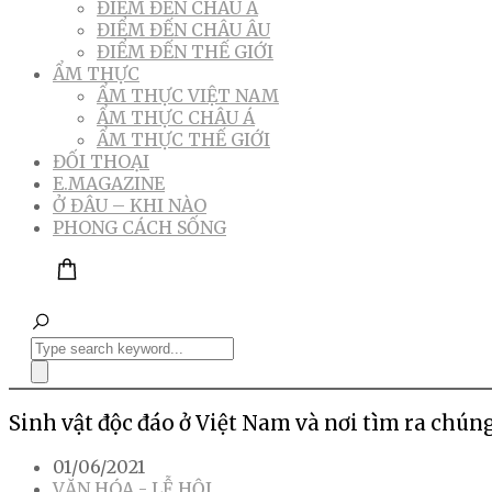
ĐIỂM ĐẾN CHÂU Á
ĐIỂM ĐẾN CHÂU ÂU
ĐIỂM ĐẾN THẾ GIỚI
ẨM THỰC
ẨM THỰC VIỆT NAM
ẨM THỰC CHÂU Á
ẨM THỰC THẾ GIỚI
ĐỐI THOẠI
E.MAGAZINE
Ở ĐÂU – KHI NÀO
PHONG CÁCH SỐNG
Sinh vật độc đáo ở Việt Nam và nơi tìm ra chún
01/06/2021
VĂN HÓA - LỄ HỘI