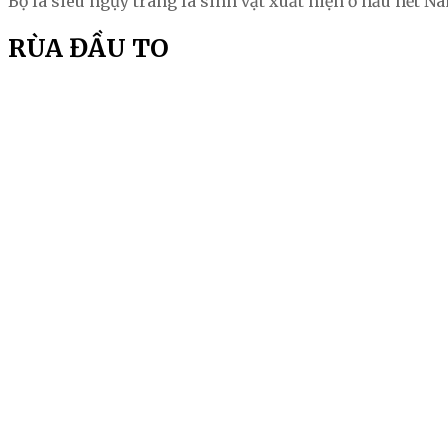
Bọ lá siêu ngụy trang là sinh vật xuất hiện ở hầu hết N
RÙA ĐẦU TO