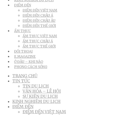
KINH NGHIỆM DU LỊCH
ĐIỂM ĐẾN
ĐIỂM ĐẾN VIỆT NAM
ĐIỂM ĐẾN CHÂU Á
ĐIỂM ĐẾN CHÂU ÂU
ĐIỂM ĐẾN THẾ GIỚI
ẨM THỰC
ẨM THỰC VIỆT NAM
ẨM THỰC CHÂU Á
ẨM THỰC THẾ GIỚI
ĐỐI THOẠI
E.MAGAZINE
Ở ĐÂU – KHI NÀO
PHONG CÁCH SỐNG
TRANG CHỦ
TIN TỨC
TIN DU LỊCH
VĂN HÓA – LỄ HỘI
SỰ KIỆN DU LỊCH
KINH NGHIỆM DU LỊCH
ĐIỂM ĐẾN
ĐIỂM ĐẾN VIỆT NAM