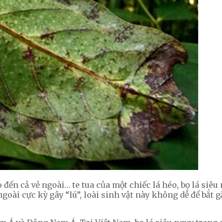
đến cả vẻ ngoài… te tua của một chiếc lá héo, bọ lá siêu 
goài cực kỳ gây “lú”, loài sinh vật này không dễ để bắt