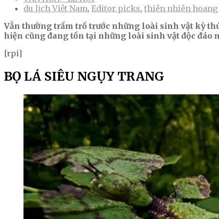
du lịch Việt Nam
,
Editor picks
,
thiên nhiên hoang
Vẫn thường trầm trồ trước những loài sinh vật kỳ th
hiện cũng đang tồn tại những loài sinh vật độc đáo
[rpi]
BỌ LÁ SIÊU NGỤY TRANG