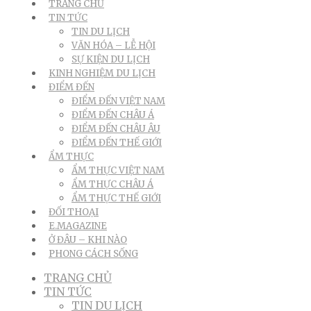
TRANG CHỦ
TIN TỨC
TIN DU LỊCH
VĂN HÓA – LỄ HỘI
SỰ KIỆN DU LỊCH
KINH NGHIỆM DU LỊCH
ĐIỂM ĐẾN
ĐIỂM ĐẾN VIỆT NAM
ĐIỂM ĐẾN CHÂU Á
ĐIỂM ĐẾN CHÂU ÂU
ĐIỂM ĐẾN THẾ GIỚI
ẨM THỰC
ẨM THỰC VIỆT NAM
ẨM THỰC CHÂU Á
ẨM THỰC THẾ GIỚI
ĐỐI THOẠI
E.MAGAZINE
Ở ĐÂU – KHI NÀO
PHONG CÁCH SỐNG
TRANG CHỦ
TIN TỨC
TIN DU LỊCH