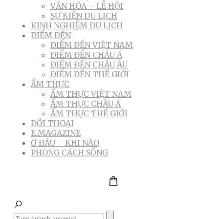
VĂN HÓA – LỄ HỘI
SỰ KIỆN DU LỊCH
KINH NGHIỆM DU LỊCH
ĐIỂM ĐẾN
ĐIỂM ĐẾN VIỆT NAM
ĐIỂM ĐẾN CHÂU Á
ĐIỂM ĐẾN CHÂU ÂU
ĐIỂM ĐẾN THẾ GIỚI
ẨM THỰC
ẨM THỰC VIỆT NAM
ẨM THỰC CHÂU Á
ẨM THỰC THẾ GIỚI
ĐỐI THOẠI
E.MAGAZINE
Ở ĐÂU – KHI NÀO
PHONG CÁCH SỐNG