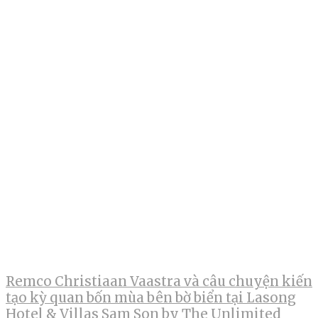
Remco Christiaan Vaastra và câu chuyện kiến
tạo kỳ quan bốn mùa bên bờ biển tại Lasong
Hotel & Villas Sam Son by The Unlimited