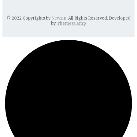
© 2022 Copyrights by
Newzin
. All Rights Reserved. Developed
by
ThemesCamp