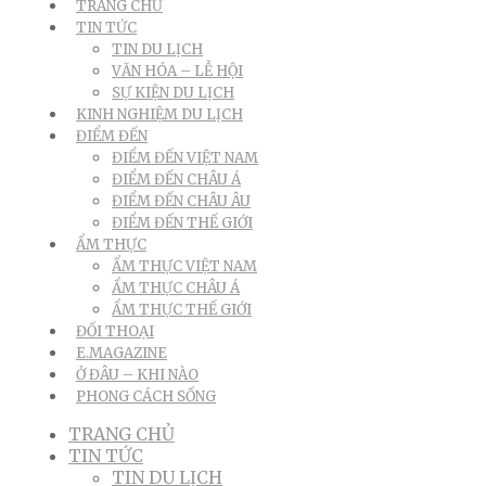
TRANG CHỦ
TIN TỨC
TIN DU LỊCH
VĂN HÓA – LỄ HỘI
SỰ KIỆN DU LỊCH
KINH NGHIỆM DU LỊCH
ĐIỂM ĐẾN
ĐIỂM ĐẾN VIỆT NAM
ĐIỂM ĐẾN CHÂU Á
ĐIỂM ĐẾN CHÂU ÂU
ĐIỂM ĐẾN THẾ GIỚI
ẨM THỰC
ẨM THỰC VIỆT NAM
ẨM THỰC CHÂU Á
ẨM THỰC THẾ GIỚI
ĐỐI THOẠI
E.MAGAZINE
Ở ĐÂU – KHI NÀO
PHONG CÁCH SỐNG
TRANG CHỦ
TIN TỨC
TIN DU LỊCH