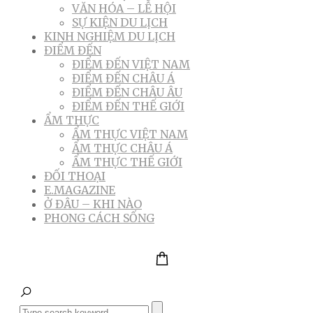
VĂN HÓA – LỄ HỘI
SỰ KIỆN DU LỊCH
KINH NGHIỆM DU LỊCH
ĐIỂM ĐẾN
ĐIỂM ĐẾN VIỆT NAM
ĐIỂM ĐẾN CHÂU Á
ĐIỂM ĐẾN CHÂU ÂU
ĐIỂM ĐẾN THẾ GIỚI
ẨM THỰC
ẨM THỰC VIỆT NAM
ẨM THỰC CHÂU Á
ẨM THỰC THẾ GIỚI
ĐỐI THOẠI
E.MAGAZINE
Ở ĐÂU – KHI NÀO
PHONG CÁCH SỐNG