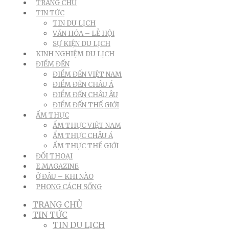
TRANG CHỦ
TIN TỨC
TIN DU LỊCH
VĂN HÓA – LỄ HỘI
SỰ KIỆN DU LỊCH
KINH NGHIỆM DU LỊCH
ĐIỂM ĐẾN
ĐIỂM ĐẾN VIỆT NAM
ĐIỂM ĐẾN CHÂU Á
ĐIỂM ĐẾN CHÂU ÂU
ĐIỂM ĐẾN THẾ GIỚI
ẨM THỰC
ẨM THỰC VIỆT NAM
ẨM THỰC CHÂU Á
ẨM THỰC THẾ GIỚI
ĐỐI THOẠI
E.MAGAZINE
Ở ĐÂU – KHI NÀO
PHONG CÁCH SỐNG
TRANG CHỦ
TIN TỨC
TIN DU LỊCH