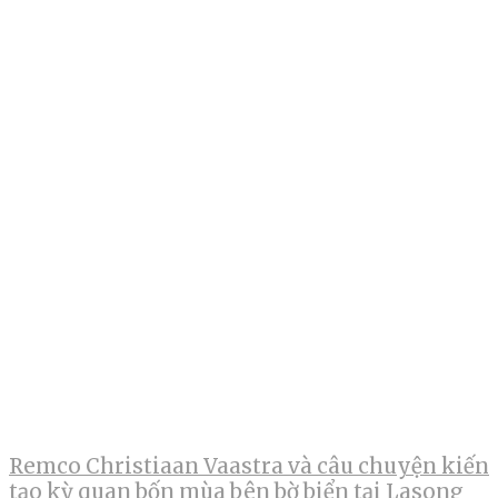
Remco Christiaan Vaastra và câu chuyện kiến
tạo kỳ quan bốn mùa bên bờ biển tại Lasong