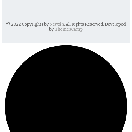
© 2022 Copyrights by
Newzin
. All Rights Reserved. Developed
by
ThemesCamp