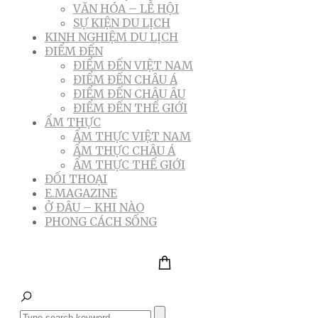
VĂN HÓA – LỄ HỘI
SỰ KIỆN DU LỊCH
KINH NGHIỆM DU LỊCH
ĐIỂM ĐẾN
ĐIỂM ĐẾN VIỆT NAM
ĐIỂM ĐẾN CHÂU Á
ĐIỂM ĐẾN CHÂU ÂU
ĐIỂM ĐẾN THẾ GIỚI
ẨM THỰC
ẨM THỰC VIỆT NAM
ẨM THỰC CHÂU Á
ẨM THỰC THẾ GIỚI
ĐỐI THOẠI
E.MAGAZINE
Ở ĐÂU – KHI NÀO
PHONG CÁCH SỐNG