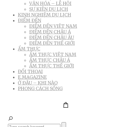
VĂN HÓA – LỄ HỘI
SỰ KIỆN DU LỊCH
KINH NGHIỆM DU LỊCH
ĐIỂM ĐẾN
ĐIỂM ĐẾN VIỆT NAM
ĐIỂM ĐẾN CHÂU Á
ĐIỂM ĐẾN CHÂU ÂU
ĐIỂM ĐẾN THẾ GIỚI
ẨM THỰC
ẨM THỰC VIỆT NAM
ẨM THỰC CHÂU Á
ẨM THỰC THẾ GIỚI
ĐỐI THOẠI
E.MAGAZINE
Ở ĐÂU – KHI NÀO
PHONG CÁCH SỐNG