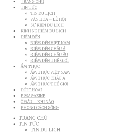
TRANG CHỦ
TIN TỨC
TIN DU LỊCH
VĂN HÓA – LỄ HỘI
SỰ KIỆN DU LỊCH
KINH NGHIỆM DU LỊCH
ĐIỂM ĐẾN
ĐIỂM ĐẾN VIỆT NAM
ĐIỂM ĐẾN CHÂU Á
ĐIỂM ĐẾN CHÂU ÂU
ĐIỂM ĐẾN THẾ GIỚI
ẨM THỰC
ẨM THỰC VIỆT NAM
ẨM THỰC CHÂU Á
ẨM THỰC THẾ GIỚI
ĐỐI THOẠI
E.MAGAZINE
Ở ĐÂU – KHI NÀO
PHONG CÁCH SỐNG
TRANG CHỦ
TIN TỨC
TIN DU LỊCH