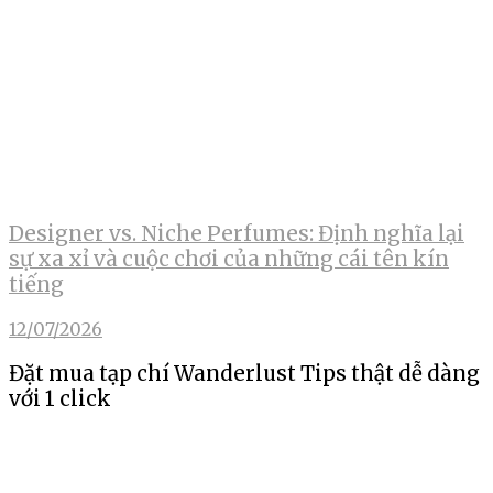
Designer vs. Niche Perfumes: Định nghĩa lại
sự xa xỉ và cuộc chơi của những cái tên kín
tiếng
12/07/2026
Đặt mua tạp chí Wanderlust Tips thật dễ dàng
với 1 click