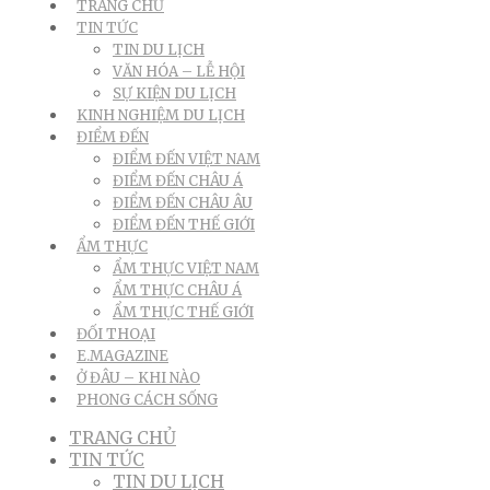
TRANG CHỦ
TIN TỨC
TIN DU LỊCH
VĂN HÓA – LỄ HỘI
SỰ KIỆN DU LỊCH
KINH NGHIỆM DU LỊCH
ĐIỂM ĐẾN
ĐIỂM ĐẾN VIỆT NAM
ĐIỂM ĐẾN CHÂU Á
ĐIỂM ĐẾN CHÂU ÂU
ĐIỂM ĐẾN THẾ GIỚI
ẨM THỰC
ẨM THỰC VIỆT NAM
ẨM THỰC CHÂU Á
ẨM THỰC THẾ GIỚI
ĐỐI THOẠI
E.MAGAZINE
Ở ĐÂU – KHI NÀO
PHONG CÁCH SỐNG
TRANG CHỦ
TIN TỨC
TIN DU LỊCH