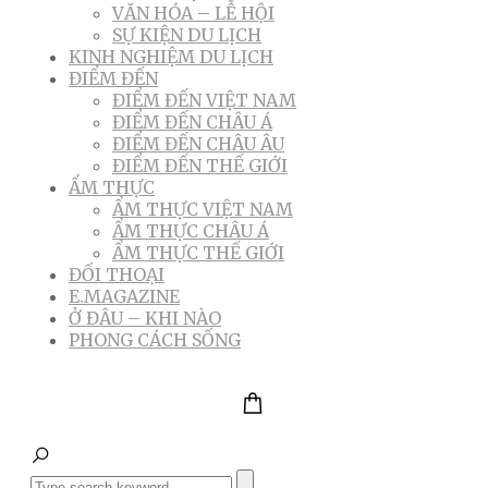
VĂN HÓA – LỄ HỘI
SỰ KIỆN DU LỊCH
KINH NGHIỆM DU LỊCH
ĐIỂM ĐẾN
ĐIỂM ĐẾN VIỆT NAM
ĐIỂM ĐẾN CHÂU Á
ĐIỂM ĐẾN CHÂU ÂU
ĐIỂM ĐẾN THẾ GIỚI
ẨM THỰC
ẨM THỰC VIỆT NAM
ẨM THỰC CHÂU Á
ẨM THỰC THẾ GIỚI
ĐỐI THOẠI
E.MAGAZINE
Ở ĐÂU – KHI NÀO
PHONG CÁCH SỐNG