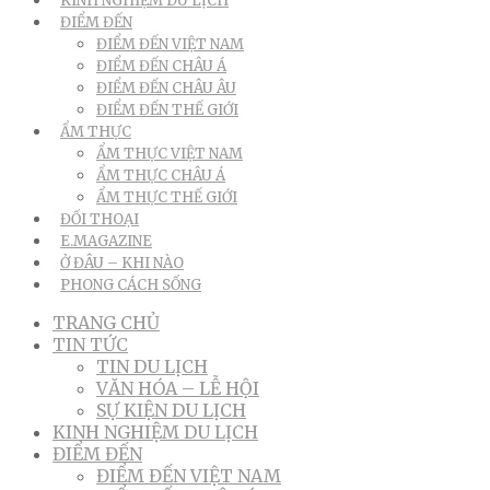
KINH NGHIỆM DU LỊCH
ĐIỂM ĐẾN
ĐIỂM ĐẾN VIỆT NAM
ĐIỂM ĐẾN CHÂU Á
ĐIỂM ĐẾN CHÂU ÂU
ĐIỂM ĐẾN THẾ GIỚI
ẨM THỰC
ẨM THỰC VIỆT NAM
ẨM THỰC CHÂU Á
ẨM THỰC THẾ GIỚI
ĐỐI THOẠI
E.MAGAZINE
Ở ĐÂU – KHI NÀO
PHONG CÁCH SỐNG
TRANG CHỦ
TIN TỨC
TIN DU LỊCH
VĂN HÓA – LỄ HỘI
SỰ KIỆN DU LỊCH
KINH NGHIỆM DU LỊCH
ĐIỂM ĐẾN
ĐIỂM ĐẾN VIỆT NAM