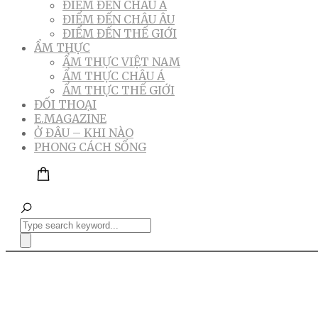
ĐIỂM ĐẾN CHÂU Á
ĐIỂM ĐẾN CHÂU ÂU
ĐIỂM ĐẾN THẾ GIỚI
ẨM THỰC
ẨM THỰC VIỆT NAM
ẨM THỰC CHÂU Á
ẨM THỰC THẾ GIỚI
ĐỐI THOẠI
E.MAGAZINE
Ở ĐÂU – KHI NÀO
PHONG CÁCH SỐNG