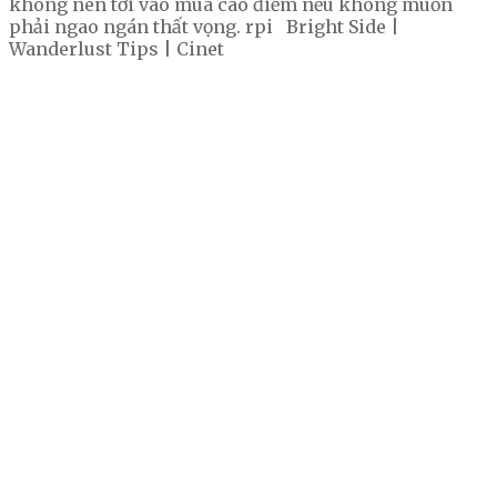
không nên tới vào mùa cao điểm nếu không muốn
phải ngao ngán thất vọng. rpi Bright Side |
Wanderlust Tips | Cinet