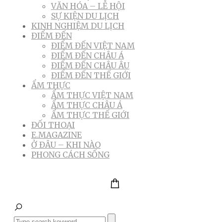
VĂN HÓA – LỄ HỘI
SỰ KIỆN DU LỊCH
KINH NGHIỆM DU LỊCH
ĐIỂM ĐẾN
ĐIỂM ĐẾN VIỆT NAM
ĐIỂM ĐẾN CHÂU Á
ĐIỂM ĐẾN CHÂU ÂU
ĐIỂM ĐẾN THẾ GIỚI
ẨM THỰC
ẨM THỰC VIỆT NAM
ẨM THỰC CHÂU Á
ẨM THỰC THẾ GIỚI
ĐỐI THOẠI
E.MAGAZINE
Ở ĐÂU – KHI NÀO
PHONG CÁCH SỐNG