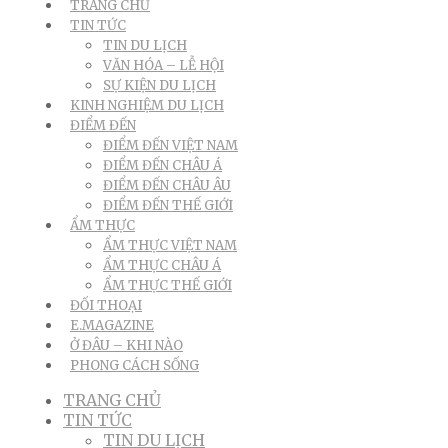
TRANG CHỦ
TIN TỨC
TIN DU LỊCH
VĂN HÓA – LỄ HỘI
SỰ KIỆN DU LỊCH
KINH NGHIỆM DU LỊCH
ĐIỂM ĐẾN
ĐIỂM ĐẾN VIỆT NAM
ĐIỂM ĐẾN CHÂU Á
ĐIỂM ĐẾN CHÂU ÂU
ĐIỂM ĐẾN THẾ GIỚI
ẨM THỰC
ẨM THỰC VIỆT NAM
ẨM THỰC CHÂU Á
ẨM THỰC THẾ GIỚI
ĐỐI THOẠI
E.MAGAZINE
Ở ĐÂU – KHI NÀO
PHONG CÁCH SỐNG
TRANG CHỦ
TIN TỨC
TIN DU LỊCH