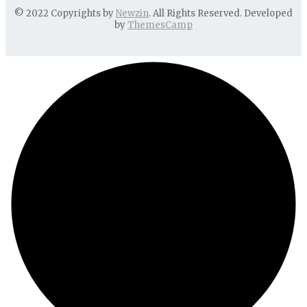
© 2022 Copyrights by
Newzin
. All Rights Reserved. Developed
by
ThemesCamp