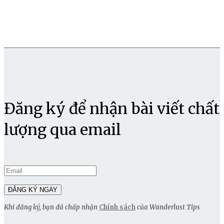
Đăng ký để nhận bài viết chất
lượng qua email
Khi đăng ký, bạn đã chấp nhận
Chính sách
của Wanderlust Tips