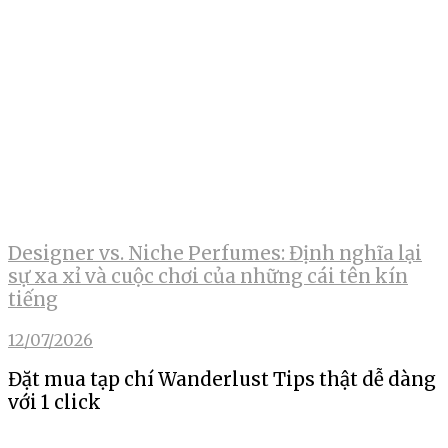
Designer vs. Niche Perfumes: Định nghĩa lại
sự xa xỉ và cuộc chơi của những cái tên kín
tiếng
12/07/2026
Đặt mua tạp chí Wanderlust Tips thật dễ dàng
với 1 click