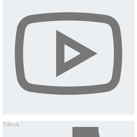
Tiktok