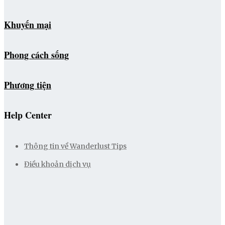
Khuyến mại
Phong cách sống
Phương tiện
Help Center
Thông tin về Wanderlust Tips
Điều khoản dịch vụ