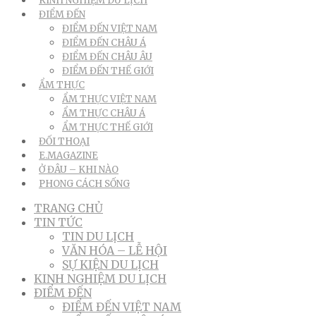
KINH NGHIỆM DU LỊCH
ĐIỂM ĐẾN
ĐIỂM ĐẾN VIỆT NAM
ĐIỂM ĐẾN CHÂU Á
ĐIỂM ĐẾN CHÂU ÂU
ĐIỂM ĐẾN THẾ GIỚI
ẨM THỰC
ẨM THỰC VIỆT NAM
ẨM THỰC CHÂU Á
ẨM THỰC THẾ GIỚI
ĐỐI THOẠI
E.MAGAZINE
Ở ĐÂU – KHI NÀO
PHONG CÁCH SỐNG
TRANG CHỦ
TIN TỨC
TIN DU LỊCH
VĂN HÓA – LỄ HỘI
SỰ KIỆN DU LỊCH
KINH NGHIỆM DU LỊCH
ĐIỂM ĐẾN
ĐIỂM ĐẾN VIỆT NAM