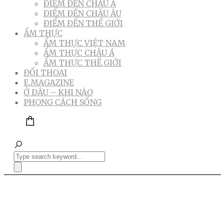
ĐIỂM ĐẾN CHÂU Á
ĐIỂM ĐẾN CHÂU ÂU
ĐIỂM ĐẾN THẾ GIỚI
ẨM THỰC
ẨM THỰC VIỆT NAM
ẨM THỰC CHÂU Á
ẨM THỰC THẾ GIỚI
ĐỐI THOẠI
E.MAGAZINE
Ở ĐÂU – KHI NÀO
PHONG CÁCH SỐNG