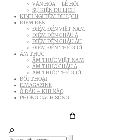
VĂN HÓA – LỄ HỘI
SỰ KIỆN DU LỊCH
KINH NGHIỆM DU LỊCH
ĐIỂM ĐẾN
ĐIỂM ĐẾN VIỆT NAM
ĐIỂM ĐẾN CHÂU Á
ĐIỂM ĐẾN CHÂU ÂU
ĐIỂM ĐẾN THẾ GIỚI
ẨM THỰC
ẨM THỰC VIỆT NAM
ẨM THỰC CHÂU Á
ẨM THỰC THẾ GIỚI
ĐỐI THOẠI
E.MAGAZINE
Ở ĐÂU – KHI NÀO
PHONG CÁCH SỐNG