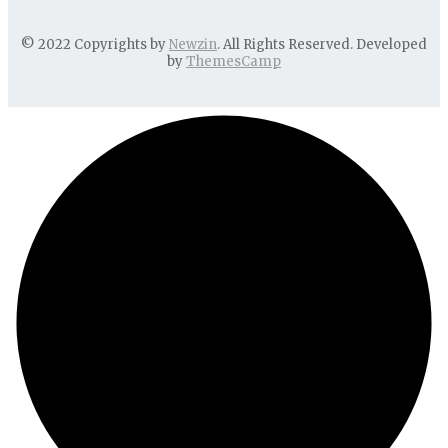
© 2022 Copyrights by
Newzin
. All Rights Reserved. Developed
by
ThemesCamp