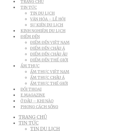
TRANG CHỦ
TIN TỨC
TIN DU LỊCH
VĂN HÓA – LỄ HỘI
SỰ KIỆN DU LỊCH
KINH NGHIỆM DU LỊCH
ĐIỂM ĐẾN
ĐIỂM ĐẾN VIỆT NAM
ĐIỂM ĐẾN CHÂU Á
ĐIỂM ĐẾN CHÂU ÂU
ĐIỂM ĐẾN THẾ GIỚI
ẨM THỰC
ẨM THỰC VIỆT NAM
ẨM THỰC CHÂU Á
ẨM THỰC THẾ GIỚI
ĐỐI THOẠI
E.MAGAZINE
Ở ĐÂU – KHI NÀO
PHONG CÁCH SỐNG
TRANG CHỦ
TIN TỨC
TIN DU LỊCH