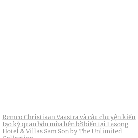
Remco Christiaan Vaastra và câu chuyện kiến
tạo kỳ quan bốn mùa bên bờ biển tại Lasong
Hotel & Villas Sam Son by The Unlimited