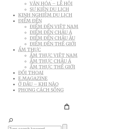
VĂN HÓA – LỄ HỘI
SỰ KIỆN DU LỊCH
KINH NGHIỆM DU LỊCH
ĐIỂM ĐẾN
ĐIỂM ĐẾN VIỆT NAM
ĐIỂM ĐẾN CHÂU Á
ĐIỂM ĐẾN CHÂU ÂU
ĐIỂM ĐẾN THẾ GIỚI
ẨM THỰC
ẨM THỰC VIỆT NAM
ẨM THỰC CHÂU Á
ẨM THỰC THẾ GIỚI
ĐỐI THOẠI
E.MAGAZINE
Ở ĐÂU – KHI NÀO
PHONG CÁCH SỐNG