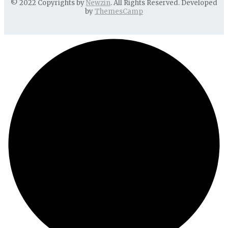
© 2022 Copyrights by
Newzin
. All Rights Reserved. Developed
by
ThemesCamp