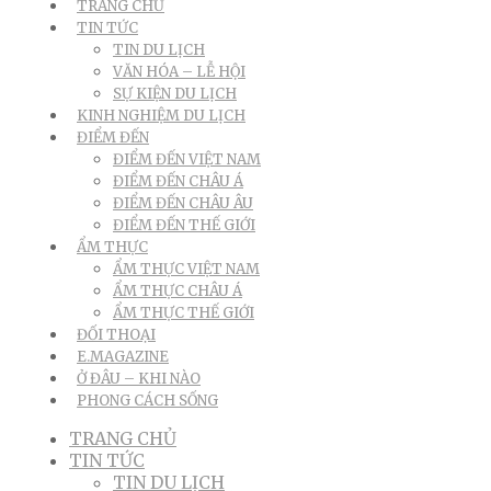
TRANG CHỦ
TIN TỨC
TIN DU LỊCH
VĂN HÓA – LỄ HỘI
SỰ KIỆN DU LỊCH
KINH NGHIỆM DU LỊCH
ĐIỂM ĐẾN
ĐIỂM ĐẾN VIỆT NAM
ĐIỂM ĐẾN CHÂU Á
ĐIỂM ĐẾN CHÂU ÂU
ĐIỂM ĐẾN THẾ GIỚI
ẨM THỰC
ẨM THỰC VIỆT NAM
ẨM THỰC CHÂU Á
ẨM THỰC THẾ GIỚI
ĐỐI THOẠI
E.MAGAZINE
Ở ĐÂU – KHI NÀO
PHONG CÁCH SỐNG
TRANG CHỦ
TIN TỨC
TIN DU LỊCH