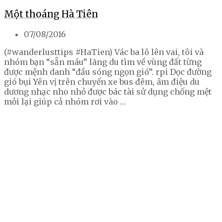
Một thoáng Hà Tiên
07/08/2016
(#wanderlusttips #HaTien) Vác ba lô lên vai, tôi và
nhóm bạn “sẵn máu” lãng du tìm về vùng đất từng
được mệnh danh “đầu sóng ngọn gió”. rpi Dọc đường
gió bụi Yên vị trên chuyến xe bus đêm, âm điệu du
dương nhạc nho nhỏ được bác tài sử dụng chống mệt
mỏi lại giúp cả nhóm rơi vào …