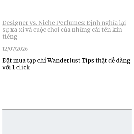
Designer vs. Niche Perfumes: Định nghĩa lại
sự xa xỉ và cuộc chơi của những cái tên kín
tiếng
12/07/2026
Đặt mua tạp chí Wanderlust Tips thật dễ dàng
với 1 click