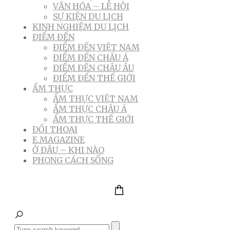
VĂN HÓA – LỄ HỘI
SỰ KIỆN DU LỊCH
KINH NGHIỆM DU LỊCH
ĐIỂM ĐẾN
ĐIỂM ĐẾN VIỆT NAM
ĐIỂM ĐẾN CHÂU Á
ĐIỂM ĐẾN CHÂU ÂU
ĐIỂM ĐẾN THẾ GIỚI
ẨM THỰC
ẨM THỰC VIỆT NAM
ẨM THỰC CHÂU Á
ẨM THỰC THẾ GIỚI
ĐỐI THOẠI
E.MAGAZINE
Ở ĐÂU – KHI NÀO
PHONG CÁCH SỐNG