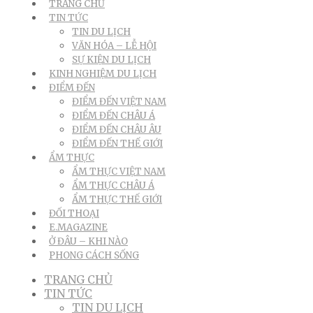
TRANG CHỦ
TIN TỨC
TIN DU LỊCH
VĂN HÓA – LỄ HỘI
SỰ KIỆN DU LỊCH
KINH NGHIỆM DU LỊCH
ĐIỂM ĐẾN
ĐIỂM ĐẾN VIỆT NAM
ĐIỂM ĐẾN CHÂU Á
ĐIỂM ĐẾN CHÂU ÂU
ĐIỂM ĐẾN THẾ GIỚI
ẨM THỰC
ẨM THỰC VIỆT NAM
ẨM THỰC CHÂU Á
ẨM THỰC THẾ GIỚI
ĐỐI THOẠI
E.MAGAZINE
Ở ĐÂU – KHI NÀO
PHONG CÁCH SỐNG
TRANG CHỦ
TIN TỨC
TIN DU LỊCH