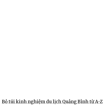
Bỏ túi kinh nghiệm du lịch Quảng Bình từ A-Z