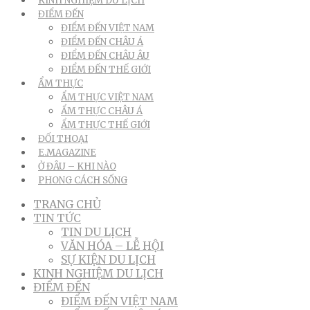
KINH NGHIỆM DU LỊCH
ĐIỂM ĐẾN
ĐIỂM ĐẾN VIỆT NAM
ĐIỂM ĐẾN CHÂU Á
ĐIỂM ĐẾN CHÂU ÂU
ĐIỂM ĐẾN THẾ GIỚI
ẨM THỰC
ẨM THỰC VIỆT NAM
ẨM THỰC CHÂU Á
ẨM THỰC THẾ GIỚI
ĐỐI THOẠI
E.MAGAZINE
Ở ĐÂU – KHI NÀO
PHONG CÁCH SỐNG
TRANG CHỦ
TIN TỨC
TIN DU LỊCH
VĂN HÓA – LỄ HỘI
SỰ KIỆN DU LỊCH
KINH NGHIỆM DU LỊCH
ĐIỂM ĐẾN
ĐIỂM ĐẾN VIỆT NAM