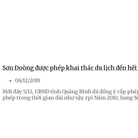
Sơn Đoòng được phép khai thác du lịch đến hế
06/12/2019
Mới đây 5/12, UBND tỉnh Quảng Bình đã đồng ý cấp phép
phép trong thời gian dài như vậy. rpi Năm 2010, hang 