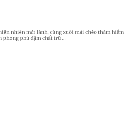
hiên nhiên mát lành, cùng xuôi mái chèo thám hiểm
ên phong phú đậm chất trữ …