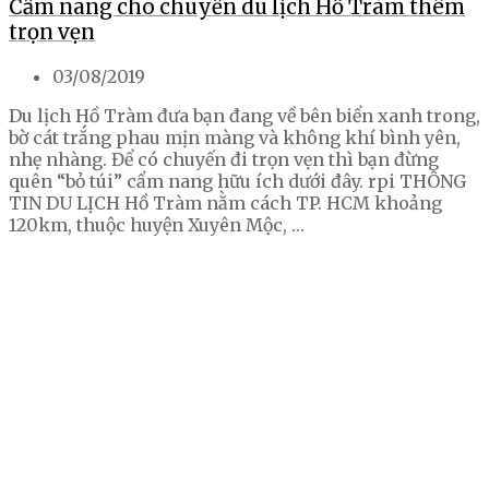
Cẩm nang cho chuyến du lịch Hồ Tràm thêm
trọn vẹn
03/08/2019
Du lịch Hồ Tràm đưa bạn đang về bên biển xanh trong,
bờ cát trắng phau mịn màng và không khí bình yên,
nhẹ nhàng. Để có chuyến đi trọn vẹn thì bạn đừng
quên “bỏ túi” cẩm nang hữu ích dưới đây. rpi THÔNG
TIN DU LỊCH Hồ Tràm nằm cách TP. HCM khoảng
120km, thuộc huyện Xuyên Mộc, …