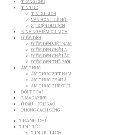
TRANG CHỦ
TIN TỨC
TIN DU LỊCH
VĂN HÓA – LỄ HỘI
SỰ KIỆN DU LỊCH
KINH NGHIỆM DU LỊCH
ĐIỂM ĐẾN
ĐIỂM ĐẾN VIỆT NAM
ĐIỂM ĐẾN CHÂU Á
ĐIỂM ĐẾN CHÂU ÂU
ĐIỂM ĐẾN THẾ GIỚI
ẨM THỰC
ẨM THỰC VIỆT NAM
ẨM THỰC CHÂU Á
ẨM THỰC THẾ GIỚI
ĐỐI THOẠI
E.MAGAZINE
Ở ĐÂU – KHI NÀO
PHONG CÁCH SỐNG
TRANG CHỦ
TIN TỨC
TIN DU LỊCH