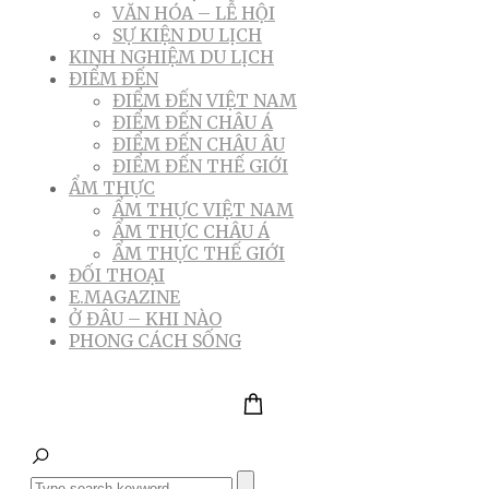
VĂN HÓA – LỄ HỘI
SỰ KIỆN DU LỊCH
KINH NGHIỆM DU LỊCH
ĐIỂM ĐẾN
ĐIỂM ĐẾN VIỆT NAM
ĐIỂM ĐẾN CHÂU Á
ĐIỂM ĐẾN CHÂU ÂU
ĐIỂM ĐẾN THẾ GIỚI
ẨM THỰC
ẨM THỰC VIỆT NAM
ẨM THỰC CHÂU Á
ẨM THỰC THẾ GIỚI
ĐỐI THOẠI
E.MAGAZINE
Ở ĐÂU – KHI NÀO
PHONG CÁCH SỐNG