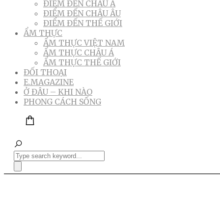
ĐIỂM ĐẾN CHÂU Á
ĐIỂM ĐẾN CHÂU ÂU
ĐIỂM ĐẾN THẾ GIỚI
ẨM THỰC
ẨM THỰC VIỆT NAM
ẨM THỰC CHÂU Á
ẨM THỰC THẾ GIỚI
ĐỐI THOẠI
E.MAGAZINE
Ở ĐÂU – KHI NÀO
PHONG CÁCH SỐNG