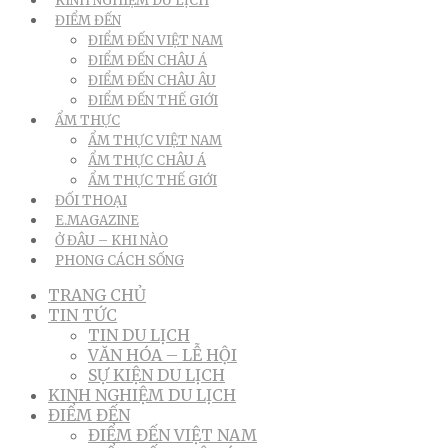
KINH NGHIỆM DU LỊCH
ĐIỂM ĐẾN
ĐIỂM ĐẾN VIỆT NAM
ĐIỂM ĐẾN CHÂU Á
ĐIỂM ĐẾN CHÂU ÂU
ĐIỂM ĐẾN THẾ GIỚI
ẨM THỰC
ẨM THỰC VIỆT NAM
ẨM THỰC CHÂU Á
ẨM THỰC THẾ GIỚI
ĐỐI THOẠI
E.MAGAZINE
Ở ĐÂU – KHI NÀO
PHONG CÁCH SỐNG
TRANG CHỦ
TIN TỨC
TIN DU LỊCH
VĂN HÓA – LỄ HỘI
SỰ KIỆN DU LỊCH
KINH NGHIỆM DU LỊCH
ĐIỂM ĐẾN
ĐIỂM ĐẾN VIỆT NAM