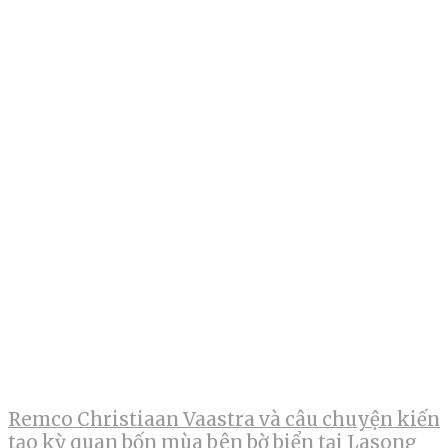
Remco Christiaan Vaastra và câu chuyện kiến
tạo kỳ quan bốn mùa bên bờ biển tại Lasong