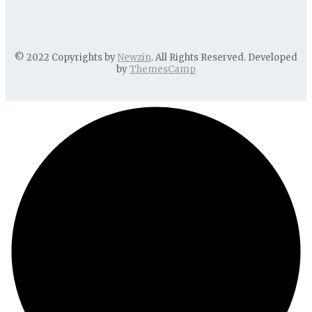
© 2022 Copyrights by
Newzin
. All Rights Reserved. Developed
by
ThemesCamp