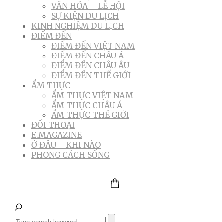
VĂN HÓA – LỄ HỘI
SỰ KIỆN DU LỊCH
KINH NGHIỆM DU LỊCH
ĐIỂM ĐẾN
ĐIỂM ĐẾN VIỆT NAM
ĐIỂM ĐẾN CHÂU Á
ĐIỂM ĐẾN CHÂU ÂU
ĐIỂM ĐẾN THẾ GIỚI
ẨM THỰC
ẨM THỰC VIỆT NAM
ẨM THỰC CHÂU Á
ẨM THỰC THẾ GIỚI
ĐỐI THOẠI
E.MAGAZINE
Ở ĐÂU – KHI NÀO
PHONG CÁCH SỐNG