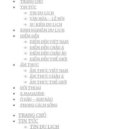
TRANG CHỦ
TIN TỨC
TIN DU LỊCH
VĂN HÓA – LỄ HỘI
SỰ KIỆN DU LỊCH
KINH NGHIỆM DU LỊCH
ĐIỂM ĐẾN
ĐIỂM ĐẾN VIỆT NAM
ĐIỂM ĐẾN CHÂU Á
ĐIỂM ĐẾN CHÂU ÂU
ĐIỂM ĐẾN THẾ GIỚI
ẨM THỰC
ẨM THỰC VIỆT NAM
ẨM THỰC CHÂU Á
ẨM THỰC THẾ GIỚI
ĐỐI THOẠI
E.MAGAZINE
Ở ĐÂU – KHI NÀO
PHONG CÁCH SỐNG
TRANG CHỦ
TIN TỨC
TIN DU LỊCH