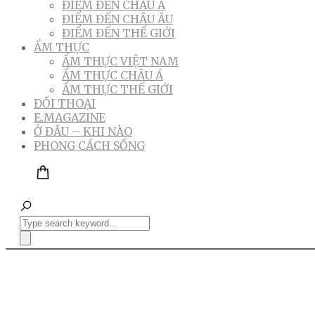
ĐIỂM ĐẾN CHÂU Á
ĐIỂM ĐẾN CHÂU ÂU
ĐIỂM ĐẾN THẾ GIỚI
ẨM THỰC
ẨM THỰC VIỆT NAM
ẨM THỰC CHÂU Á
ẨM THỰC THẾ GIỚI
ĐỐI THOẠI
E.MAGAZINE
Ở ĐÂU – KHI NÀO
PHONG CÁCH SỐNG