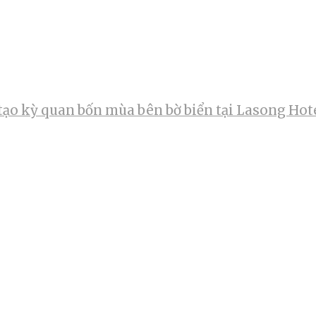
tạo kỳ quan bốn mùa bên bờ biển tại Lasong Hot