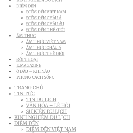
KINH NGHIỆM DU LỊCH
ĐIỂM ĐẾN
ĐIỂM ĐẾN VIỆT NAM
ĐIỂM ĐẾN CHÂU Á
ĐIỂM ĐẾN CHÂU ÂU
ĐIỂM ĐẾN THẾ GIỚI
ẨM THỰC
ẨM THỰC VIỆT NAM
ẨM THỰC CHÂU Á
ẨM THỰC THẾ GIỚI
ĐỐI THOẠI
E.MAGAZINE
Ở ĐÂU – KHI NÀO
PHONG CÁCH SỐNG
TRANG CHỦ
TIN TỨC
TIN DU LỊCH
VĂN HÓA – LỄ HỘI
SỰ KIỆN DU LỊCH
KINH NGHIỆM DU LỊCH
ĐIỂM ĐẾN
ĐIỂM ĐẾN VIỆT NAM