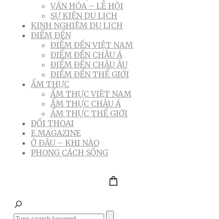
VĂN HÓA – LỄ HỘI
SỰ KIỆN DU LỊCH
KINH NGHIỆM DU LỊCH
ĐIỂM ĐẾN
ĐIỂM ĐẾN VIỆT NAM
ĐIỂM ĐẾN CHÂU Á
ĐIỂM ĐẾN CHÂU ÂU
ĐIỂM ĐẾN THẾ GIỚI
ẨM THỰC
ẨM THỰC VIỆT NAM
ẨM THỰC CHÂU Á
ẨM THỰC THẾ GIỚI
ĐỐI THOẠI
E.MAGAZINE
Ở ĐÂU – KHI NÀO
PHONG CÁCH SỐNG