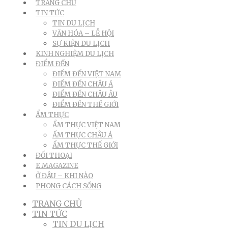
TRANG CHỦ
TIN TỨC
TIN DU LỊCH
VĂN HÓA – LỄ HỘI
SỰ KIỆN DU LỊCH
KINH NGHIỆM DU LỊCH
ĐIỂM ĐẾN
ĐIỂM ĐẾN VIỆT NAM
ĐIỂM ĐẾN CHÂU Á
ĐIỂM ĐẾN CHÂU ÂU
ĐIỂM ĐẾN THẾ GIỚI
ẨM THỰC
ẨM THỰC VIỆT NAM
ẨM THỰC CHÂU Á
ẨM THỰC THẾ GIỚI
ĐỐI THOẠI
E.MAGAZINE
Ở ĐÂU – KHI NÀO
PHONG CÁCH SỐNG
TRANG CHỦ
TIN TỨC
TIN DU LỊCH