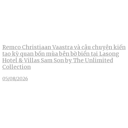
Remco Christiaan Vaastra và câu chuyện kiến
tạo kỳ quan bốn mùa bên bờ biển tại Lasong
Hotel & Villas Sam Son by The Unlimited
Collection
05/08/2026