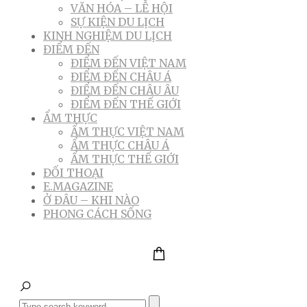
VĂN HÓA – LỄ HỘI
SỰ KIỆN DU LỊCH
KINH NGHIỆM DU LỊCH
ĐIỂM ĐẾN
ĐIỂM ĐẾN VIỆT NAM
ĐIỂM ĐẾN CHÂU Á
ĐIỂM ĐẾN CHÂU ÂU
ĐIỂM ĐẾN THẾ GIỚI
ẨM THỰC
ẨM THỰC VIỆT NAM
ẨM THỰC CHÂU Á
ẨM THỰC THẾ GIỚI
ĐỐI THOẠI
E.MAGAZINE
Ở ĐÂU – KHI NÀO
PHONG CÁCH SỐNG