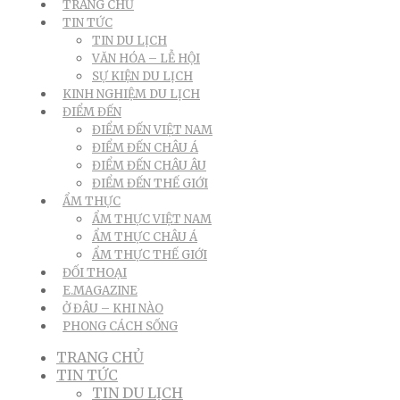
TRANG CHỦ
TIN TỨC
TIN DU LỊCH
VĂN HÓA – LỄ HỘI
SỰ KIỆN DU LỊCH
KINH NGHIỆM DU LỊCH
ĐIỂM ĐẾN
ĐIỂM ĐẾN VIỆT NAM
ĐIỂM ĐẾN CHÂU Á
ĐIỂM ĐẾN CHÂU ÂU
ĐIỂM ĐẾN THẾ GIỚI
ẨM THỰC
ẨM THỰC VIỆT NAM
ẨM THỰC CHÂU Á
ẨM THỰC THẾ GIỚI
ĐỐI THOẠI
E.MAGAZINE
Ở ĐÂU – KHI NÀO
PHONG CÁCH SỐNG
TRANG CHỦ
TIN TỨC
TIN DU LỊCH