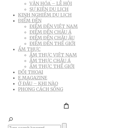
VĂN HÓA – LỄ HỘI
SỰ KIỆN DU LỊCH
KINH NGHIỆM DU LỊCH
ĐIỂM ĐẾN
ĐIỂM ĐẾN VIỆT NAM
ĐIỂM ĐẾN CHÂU Á
ĐIỂM ĐẾN CHÂU ÂU
ĐIỂM ĐẾN THẾ GIỚI
ẨM THỰC
ẨM THỰC VIỆT NAM
ẨM THỰC CHÂU Á
ẨM THỰC THẾ GIỚI
ĐỐI THOẠI
E.MAGAZINE
Ở ĐÂU – KHI NÀO
PHONG CÁCH SỐNG