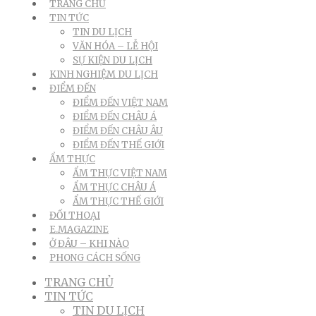
TRANG CHỦ
TIN TỨC
TIN DU LỊCH
VĂN HÓA – LỄ HỘI
SỰ KIỆN DU LỊCH
KINH NGHIỆM DU LỊCH
ĐIỂM ĐẾN
ĐIỂM ĐẾN VIỆT NAM
ĐIỂM ĐẾN CHÂU Á
ĐIỂM ĐẾN CHÂU ÂU
ĐIỂM ĐẾN THẾ GIỚI
ẨM THỰC
ẨM THỰC VIỆT NAM
ẨM THỰC CHÂU Á
ẨM THỰC THẾ GIỚI
ĐỐI THOẠI
E.MAGAZINE
Ở ĐÂU – KHI NÀO
PHONG CÁCH SỐNG
TRANG CHỦ
TIN TỨC
TIN DU LỊCH